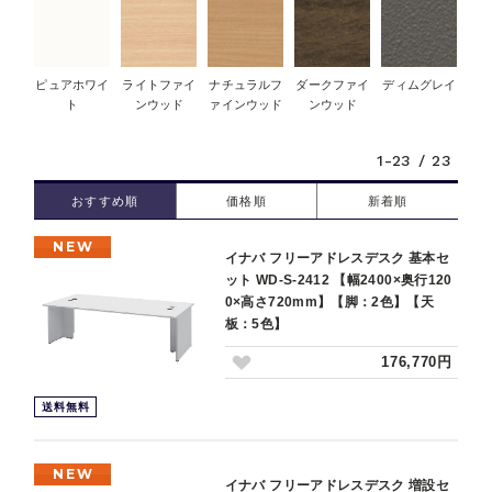
ピュアホワイ
ライトファイ
ナチュラルフ
ダークファイ
ディムグレイ
ト
ンウッド
ァインウッド
ンウッド
1-23 / 23
おすすめ順
価格順
新着順
NEW
イナバ フリーアドレスデスク 基本セ
ット WD-S-2412 【幅2400×奥行120
0×高さ720mm】【脚：2色】【天
板：5色】
176,770円
送料無料
NEW
イナバ フリーアドレスデスク 増設セ