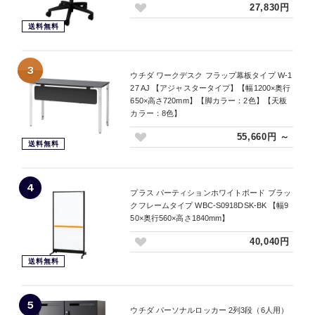
27,830円
送料無料
3
ウチダ ワークデスク フラップ幕板タイプ W-1
27 AJ 【アジャスタータイプ】【幅1200×奥行
650×高さ720mm】【脚カラー：2色】【天板
カラー：8色】
55,660円 ～
送料無料
4
プラス パーティションホワイトボード ブラッ
クフレームタイプ WBC-S0918DSK-BK 【幅9
50×奥行560×高さ1840mm】
40,040円
送料無料
5
ウチダ パーソナルロッカー 2列3段（6人用）