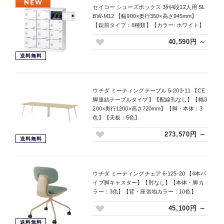
NEW
セイコー シューズボックス 3列4段12人用 SL
BW-M12 【幅900×奥行350×高さ945mm】
【錠前タイプ：6種類】【カラー: ホワイト】
40,590円 ～
送料無料
ウチダ ミーティングテーブル 5-203-11 【CE
脚連結テーブルタイプ】【配線孔なし】【幅3
200×奥行1200×高さ720mm】【脚・本体：3
色】【天板：5色】
273,570円 ～
送料無料
ウチダ ミーティングチェア 6-125-20 【4本パ
イプ脚キャスター】【肘なし】【本体・脚カ
ラー：3色】【背・座張地カラー：10色】
45,100円 ～
送料無料