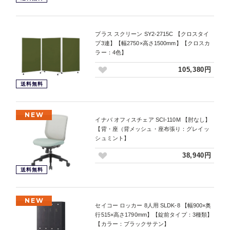
プラス スクリーン SY2-2715C 【クロスタイ
プ3連】【幅2750×高さ1500mm】【クロスカ
ラー：4色】
105,380円
送料無料
NEW
イナバ オフィスチェア SCI-110M 【肘なし】
【背・座（背メッシュ・座布張り：グレイッ
シュミント】
38,940円
送料無料
NEW
セイコー ロッカー 8人用 SLDK-8 【幅900×奥
行515×高さ1790mm】【錠前タイプ：3種類】
【カラー：ブラックサテン】