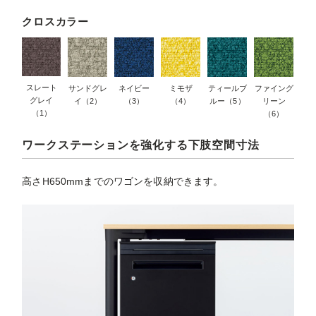
クロスカラー
スレート
サンドグレ
ネイビー
ミモザ
ティールブ
ファイング
グレイ
イ（2）
（3）
（4）
ルー（5）
リーン
（1）
（6）
ワークステーションを強化する下肢空間寸法
高さH650mmまでのワゴンを収納できます。