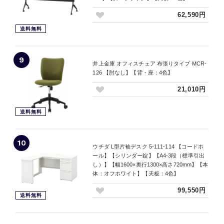
62,590円
送料無料
9
井上金庫 オフィスチェア 布張りタイプ MCR-
126 【肘なし】【背・座：4色】
21,010円
送料無料
10
ウチダ L型片袖デスク 5-111-114 【コードホ
ール】【シリンダー錠】【A4-3段（標準引出
し）】【幅1600×奥行1300×高さ720mm】【本
体：オフホワイト】【天板：4色】
99,550円
送料無料