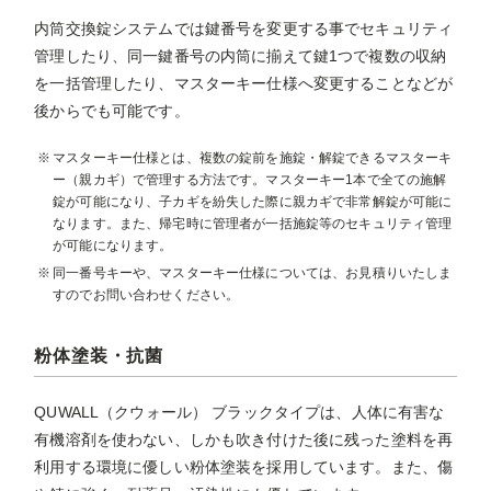
内筒交換錠システムでは鍵番号を変更する事でセキュリティ
管理したり、同一鍵番号の内筒に揃えて鍵1つで複数の収納
を一括管理したり、マスターキー仕様へ変更することなどが
後からでも可能です。
マスターキー仕様とは、複数の錠前を施錠・解錠できるマスターキ
ー（親カギ）で管理する方法です。マスターキー1本で全ての施解
錠が可能になり、子カギを紛失した際に親カギで非常解錠が可能に
なります。また、帰宅時に管理者が一括施錠等のセキュリティ管理
が可能になります。
同一番号キーや、マスターキー仕様については、お見積りいたしま
すのでお問い合わせください。
粉体塗装・抗菌
QUWALL（クウォール） ブラックタイプは、人体に有害な
有機溶剤を使わない、しかも吹き付けた後に残った塗料を再
利用する環境に優しい粉体塗装を採用しています。また、傷