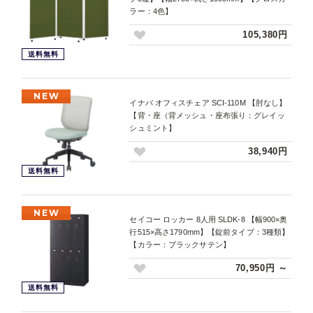
ラー：4色】
105,380円
送料無料
NEW
イナバ オフィスチェア SCI-110M 【肘なし】
【背・座（背メッシュ・座布張り：グレイッ
シュミント】
38,940円
送料無料
NEW
セイコー ロッカー 8人用 SLDK-8 【幅900×奥
行515×高さ1790mm】【錠前タイプ：3種類】
【カラー：ブラックサテン】
70,950円 ～
送料無料