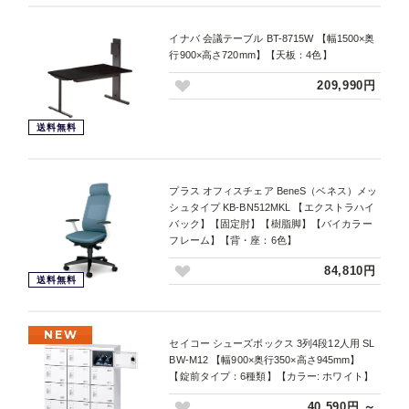
イナバ 会議テーブル BT-8715W 【幅1500×奥
行900×高さ720mm】【天板：4色】
209,990円
送料無料
プラス オフィスチェア BeneS（ベネス）メッ
シュタイプ KB-BN512MKL 【エクストラハイ
バック】【固定肘】【樹脂脚】【バイカラー
フレーム】【背・座：6色】
84,810円
送料無料
NEW
セイコー シューズボックス 3列4段12人用 SL
BW-M12 【幅900×奥行350×高さ945mm】
【錠前タイプ：6種類】【カラー: ホワイト】
40,590円 ～