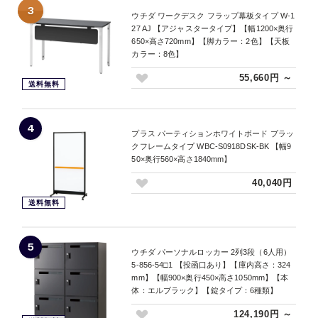
3
ウチダ ワークデスク フラップ幕板タイプ W-1
27 AJ 【アジャスタータイプ】【幅1200×奥行
650×高さ720mm】【脚カラー：2色】【天板
カラー：8色】
55,660円 ～
送料無料
4
プラス パーティションホワイトボード ブラッ
クフレームタイプ WBC-S0918DSK-BK 【幅9
50×奥行560×高さ1840mm】
40,040円
送料無料
5
ウチダ パーソナルロッカー 2列3段（6人用）
5-856-54□1 【投函口あり】【庫内高さ：324
mm】【幅900×奥行450×高さ1050mm】【本
体：エルブラック】【錠タイプ：6種類】
124,190円 ～