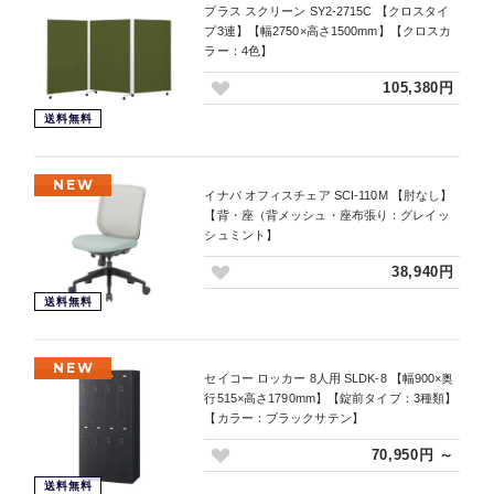
プラス スクリーン SY2-2715C 【クロスタイ
プ3連】【幅2750×高さ1500mm】【クロスカ
ラー：4色】
105,380円
送料無料
NEW
イナバ オフィスチェア SCI-110M 【肘なし】
【背・座（背メッシュ・座布張り：グレイッ
シュミント】
38,940円
送料無料
NEW
セイコー ロッカー 8人用 SLDK-8 【幅900×奥
行515×高さ1790mm】【錠前タイプ：3種類】
【カラー：ブラックサテン】
70,950円 ～
送料無料