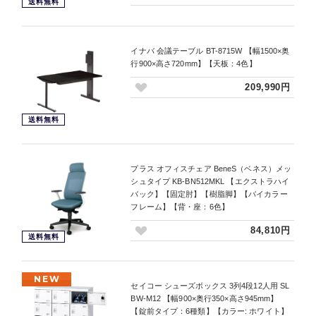
送料無料
イナバ 会議テーブル BT-8715W 【幅1500×奥
行900×高さ720mm】【天板：4色】
209,990円
送料無料
プラス オフィスチェア BeneS（ベネス）メッ
シュタイプ KB-BN512MKL 【エクストラハイ
バック】【固定肘】【樹脂脚】【バイカラー
フレーム】【背・座：6色】
84,810円
送料無料
NEW
セイコー シューズボックス 3列4段12人用 SL
BW-M12 【幅900×奥行350×高さ945mm】
【錠前タイプ：6種類】【カラー: ホワイト】