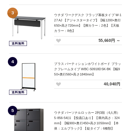
3
ウチダ ワークデスク フラップ幕板タイプ W-1
27 AJ 【アジャスタータイプ】【幅1200×奥行
650×高さ720mm】【脚カラー：2色】【天板
カラー：8色】
55,660円 ～
送料無料
4
プラス パーティションホワイトボード ブラッ
クフレームタイプ WBC-S0918DSK-BK 【幅9
50×奥行560×高さ1840mm】
40,040円
送料無料
5
ウチダ パーソナルロッカー 2列3段（6人用）
5-856-54□1 【投函口あり】【庫内高さ：324
mm】【幅900×奥行450×高さ1050mm】【本
体：エルブラック】【錠タイプ：6種類】