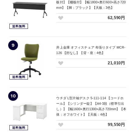
板付】【棚板付】【幅1800×奥行600×高さ720
mm】【脚：ブラック】【天板：3色】
62,590円
送料無料
9
井上金庫 オフィスチェア 布張りタイプ MCR-
126 【肘なし】【背・座：4色】
21,010円
送料無料
10
ウチダ L型片袖デスク 5-111-114 【コードホ
ール】【シリンダー錠】【A4-3段（標準引出
し）】【幅1600×奥行1300×高さ720mm】【本
体：オフホワイト】【天板：4色】
99,550円
送料無料