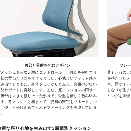
腰部と骨盤を包むデザイン
フレ
背メッシュを三次元的にコントロールし、腰部を包むすり
背もたれの上
鉢状の背当たり面を形作りました。心地よいフィット感を
を持たせたメ
生み出すとともに、身体をしっかりと支え、負担の少ない
す。両サイド
姿勢サポートに貢献します。また、座クッションの両サイ
しなりが生ま
ド後部は大きく盛り上った形状で、骨盤を優しく包み込み
リングを実現
ます。背メッシュと相まって、姿勢の安定をサポートしつ
つ、優しく受け止めてくれるフィーリングを実現していま
す。
快適な座り心地を生み出す3層構造クッション