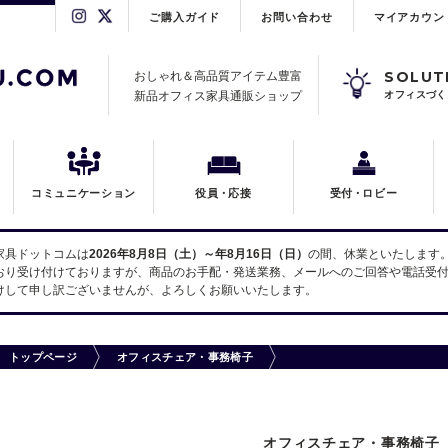
ご購入ガイド
お問い合わせ
マイアカウン
SOLUT
おしゃれ＆高品質アイテム豊富
新品オフィス家具通販ショップ
オフィスづく
コミュニケーション
役員
・
応接
受付
・
ロビー
家具ドットコムは
2026年8月8日（土）～年8月16日（日）
の間、休業といたします
おり受け付けておりますが、商品のお手配・発送業務、メールへのご回答や電話受付
けして申し訳ございませんが、よろしくお願いいたします。
トップページ
オフィスチェア・事務椅子
オフィスチェア・事務椅子