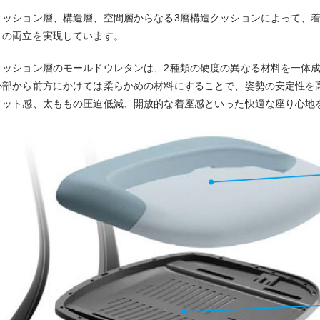
クッション層、構造層、空間層からなる3層構造クッションによって、
トの両立を実現しています。
クッション層のモールドウレタンは、2種類の硬度の異なる材料を一体
心部から前方にかけては柔らかめの材料にすることで、姿勢の安定性を
ィット感、太ももの圧迫低減、開放的な着座感といった快適な座り心地