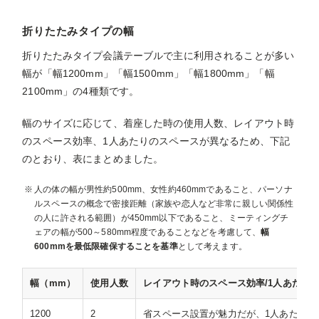
折りたたみタイプの幅
折りたたみタイプ会議テーブルで主に利用されることが多い
幅が「幅1200mm」「幅1500mm」「幅1800mm」「幅
2100mm」の4種類です。
幅のサイズに応じて、着座した時の使用人数、レイアウト時
のスペース効率、1人あたりのスペースが異なるため、下記
のとおり、表にまとめました。
人の体の幅が男性約500mm、女性約460mmであること、パーソナ
ルスペースの概念で密接距離（家族や恋人など非常に親しい関係性
の人に許される範囲）が450mm以下であること、ミーティングチ
ェアの幅が500～580mm程度であることなどを考慮して、
幅
600mmを最低限確保することを基準
として考えます。
幅（mm）
使用人数
レイアウト時のスペース効率/1人あたり
1200
2
省スペース設置が魅力だが、1人あたり幅6