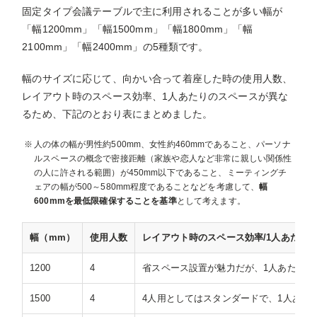
固定タイプ会議テーブルで主に利用されることが多い幅が
「幅1200mm」「幅1500mm」「幅1800mm」「幅
2100mm」「幅2400mm」の5種類です。
幅のサイズに応じて、向かい合って着座した時の使用人数、
レイアウト時のスペース効率、1人あたりのスペースが異な
るため、下記のとおり表にまとめました。
人の体の幅が男性約500mm、女性約460mmであること、パーソナ
ルスペースの概念で密接距離（家族や恋人など非常に親しい関係性
の人に許される範囲）が450mm以下であること、ミーティングチ
ェアの幅が500～580mm程度であることなどを考慮して、
幅
600mmを最低限確保することを基準
として考えます。
幅（mm）
使用人数
レイアウト時のスペース効率/1人あたり
1200
4
省スペース設置が魅力だが、1人あたり幅6
1500
4
4人用としてはスタンダードで、1人あたり