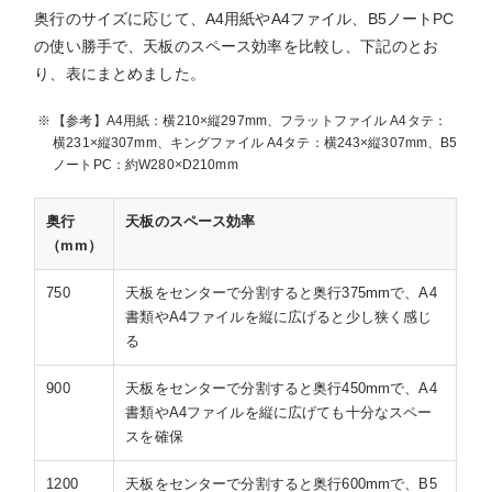
奥行のサイズに応じて、A4用紙やA4ファイル、B5ノートPC
の使い勝手で、天板のスペース効率を比較し、下記のとお
り、表にまとめました。
【参考】A4用紙：横210×縦297mm、フラットファイル A4タテ：
横231×縦307mm、キングファイル A4タテ：横243×縦307mm、B5
ノートPC：約W280×D210mm
奥行
天板のスペース効率
（mm）
750
天板をセンターで分割すると奥行375mmで、A4
書類やA4ファイルを縦に広げると少し狭く感じ
る
900
天板をセンターで分割すると奥行450mmで、A4
書類やA4ファイルを縦に広げても十分なスペー
スを確保
1200
天板をセンターで分割すると奥行600mmで、B5