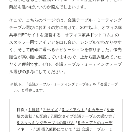
商品を選べばいいのか悩んでしまいます。
そこで、こちらのページでは、会議テーブル・ミーティング
テーブル選びにお困りの方に向けて、20年以上、オフィス家
具専門ECサイトを運営する「オフィス家具ドットコム」の
スタッフ一同でアイデアを出し合い、シンプルでわかりやす
く、そして的確に選べるナビゲーションを作りました。優先
順位が高い順に解説していますので、上から読み進めていた
だくと便利です。ぜひ、会議テーブル・ミーティングテーブ
ル選びの参考にしてください。
以下、「会議テーブル・ミーティングテーブル」を「会議テーブ
ル」と呼称します。
目次
：
1.種類
/
2.サイズ
/
3.レイアウト
/
4.カラー
/
5.天
板の形状
/
6.配線
/
7.固定タイプ会議テーブルの選び方
/
8.スタッキングテーブルの選び方
/
9.チェアとのコーデ
ィネート
/
10.搬入経路について
/
11.会議テーブル・ミ