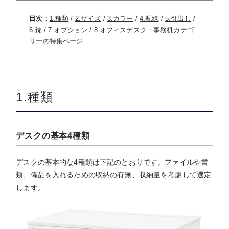
目次
：
1.種類
/
2.サイズ
/
3.カラー
/
4.配線
/
5.引出し
/
6.錠
/
7.オプション
/
8.オフィスデスク・事務机カテゴ
リーの特集ページ
1.種類
デスクの基本4種類
デスクの基本的な4種類は下記のとおりです。ファイルや書
類、備品を入れるための収納の有無、収納量を考慮して選定
します。