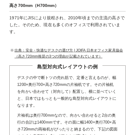
高さ700mm（H700mm）
1971年にJISにより規程され、2010年頃までの主流の高さで
した。そのため、現在も多くのオフィスで利用されていま
す。
出典：安全・快適なデスクの選び方 | JOIFA 日本オフィス家具協会
（高さ720mm推奨の3つの理由が記載されています）
島型対向式レイアウトの例
デスクの中で断トツの売れ筋で、定番と言えるのが、幅
1200×奥行700×高さ720mmの片袖机です。その片袖机
を向かい合わせて（対向して）配置し、横に並べていく
と、日本ではもっとも一般的な島型対向式レイアウトに
なります。
片袖机は奥行700mmなので、向かい合わせると2台の奥
行の合計は1400mmです。その面に幅1400×奥行700×高
さ720mmの両袖机がぴったりと納まるので、下記の図面