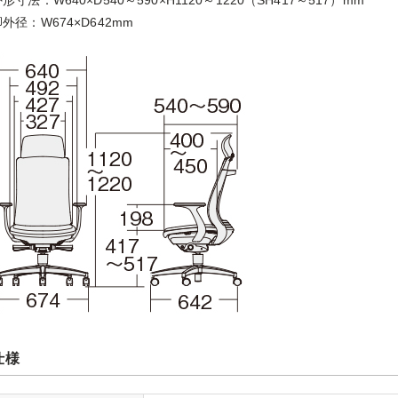
形寸法：W640×D540～590×H1120～1220（SH417～517）mm
外径：W674×D642mm
仕様