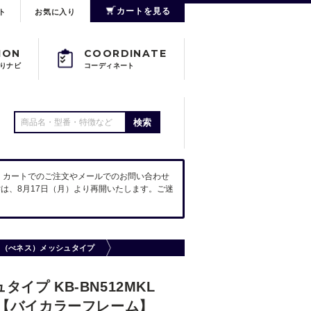
カートを見る
ト
お気に入り
ION
COORDINATE
りナビ
コーディネート
検索
。カートでのご注文やメールでのお問い合わせ
は、8月17日（月）より再開いたします。ご迷
eS（べネス）メッシュタイプ
イプ KB-BN512MKL
【バイカラーフレーム】