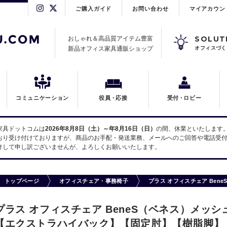
ご購入ガイド
お問い合わせ
マイアカウン
SOLUT
おしゃれ＆高品質アイテム豊富
新品オフィス家具通販ショップ
オフィスづく
コミュニケーション
役員
・
応接
受付
・
ロビー
家具ドットコムは
2026年8月8日（土）～年8月16日（日）
の間、休業といたします
おり受け付けておりますが、商品のお手配・発送業務、メールへのご回答や電話受付
けして申し訳ございませんが、よろしくお願いいたします。
トップページ
オフィスチェア・事務椅子
プラス オフィスチェア Ben
プラス オフィスチェア BeneS（ベネス）メッシュタ
【エクストラハイバック】【固定肘】【樹脂脚】