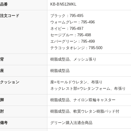
品番
KB-BN512MKL
注文コード
ブラック：795-495
ウォームグレー：795-496
ネイビー：795-497
セージブルー：795-498
エバーグリーン：795-499
テラコッタオレンジ：795-500
背
樹脂成型品、メッシュ張り
座
樹脂成型品
クッション
座=モールドウレタン、布張り
ネックレスト部=ウレタンフォーム、布張り
脚
樹脂成型品、ナイロン双輪キャスター
肘
樹脂成型品、軟質ウレタン樹脂パッド付
備考
グリーン購入法適合商品