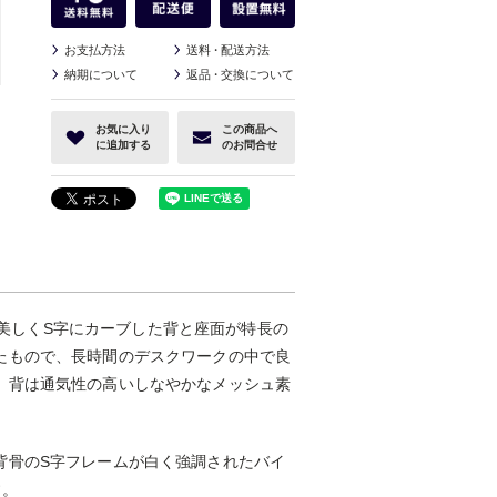
お支払方法
送料
・
配送方法
納期について
返品
・
交換について
お気に入り
この商品へ
に追加する
のお問合せ
は、美しくS字にカーブした背と座面が特長の
たもので、長時間のデスクワークの中で良
。背は通気性の高いしなやかなメッシュ素
背骨のS字フレームが白く強調されたバイ
す。