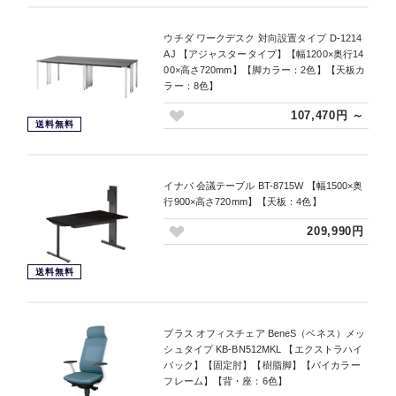
ウチダ ワークデスク 対向設置タイプ D-1214
AJ 【アジャスタータイプ】【幅1200×奥行14
00×高さ720mm】【脚カラー：2色】【天板カ
ラー：8色】
107,470円 ～
送料無料
イナバ 会議テーブル BT-8715W 【幅1500×奥
行900×高さ720mm】【天板：4色】
209,990円
送料無料
プラス オフィスチェア BeneS（ベネス）メッ
シュタイプ KB-BN512MKL 【エクストラハイ
バック】【固定肘】【樹脂脚】【バイカラー
フレーム】【背・座：6色】