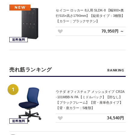
NEW
セイコー ロッカー 8人用 SLDK-8 【幅900×奥
行515×高さ1790mm】【錠前タイプ：3種類】
【カラー：ブラックサテン】
70,950円 ～
送料無料
売れ筋ランキング
RANKING
1
ウチダ オフィスチェア メッシュタイプ CR2A
-101MBB-N PA 【ミドルバック】【肘なし】
【ブラックフレーム】【背・座単色タイプ】
【背・座カラー：5種類】
34,540円
送料無料