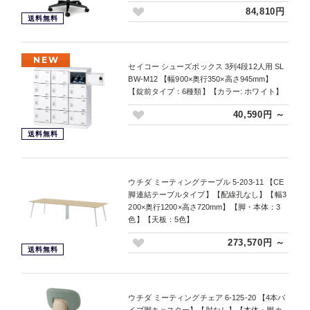
84,810円
送料無料
NEW
セイコー シューズボックス 3列4段12人用 SL
BW-M12 【幅900×奥行350×高さ945mm】
【錠前タイプ：6種類】【カラー: ホワイト】
40,590円 ～
送料無料
ウチダ ミーティングテーブル 5-203-11 【CE
脚連結テーブルタイプ】【配線孔なし】【幅3
200×奥行1200×高さ720mm】【脚・本体：3
色】【天板：5色】
273,570円 ～
送料無料
ウチダ ミーティングチェア 6-125-20 【4本パ
イプ脚キャスター】【肘なし】【本体・脚カ