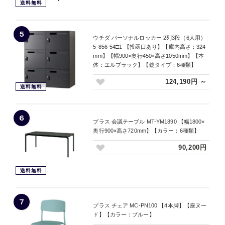
送料無料
5
ウチダ パーソナルロッカー 2列3段（6人用）
5-856-54□1 【投函口あり】【庫内高さ：324
mm】【幅900×奥行450×高さ1050mm】【本
体：エルブラック】【錠タイプ：6種類】
124,190円 ～
送料無料
6
プラス 会議テーブル MT-YM1890 【幅1800×
奥行900×高さ720mm】【カラー：6種類】
90,200円
送料無料
7
プラス チェア MC-PN100 【4本脚】【座ヌー
ド】【カラー：ブルー】