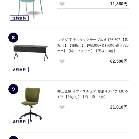
11,880円
送料無料
8
ウチダ 平行スタックテーブル 6-176-607 【幕
板付】【棚板付】【幅1800×奥行600×高さ720
mm】【脚：ブラック】【天板：3色】
62,590円
送料無料
9
井上金庫 オフィスチェア 布張りタイプ MCR-
126 【肘なし】【背・座：4色】
21,010円
送料無料