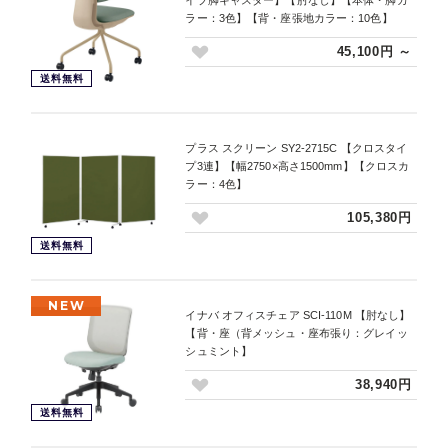
ラー：3色】【背・座張地カラー：10色】
45,100円 ～
送料無料
プラス スクリーン SY2-2715C 【クロスタイ
プ3連】【幅2750×高さ1500mm】【クロスカ
ラー：4色】
105,380円
送料無料
NEW
イナバ オフィスチェア SCI-110M 【肘なし】
【背・座（背メッシュ・座布張り：グレイッ
シュミント】
38,940円
送料無料