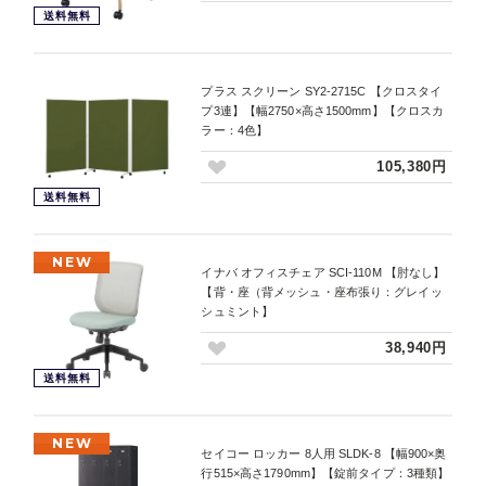
送料無料
プラス スクリーン SY2-2715C 【クロスタイ
プ3連】【幅2750×高さ1500mm】【クロスカ
ラー：4色】
105,380円
送料無料
NEW
イナバ オフィスチェア SCI-110M 【肘なし】
【背・座（背メッシュ・座布張り：グレイッ
シュミント】
38,940円
送料無料
NEW
セイコー ロッカー 8人用 SLDK-8 【幅900×奥
行515×高さ1790mm】【錠前タイプ：3種類】