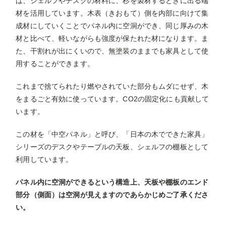
は、シェルフやデスクの材料に、杉を製材するときに出る端
材を活用しています。木表（きおもて）側を内部に向けて集
成材にしていくことでパネル内に空洞ができ、同じ厚みの木
材と比べて、軽いながらも強度が保たれた材になります。ま
た、干割れが出にくいので、無塗装のままでも家具として使
用することができます。
これまで捨てられたり燃やされていた部分もムダにせず、木
をまるごと有効に使っています。CO2の固定化にも貢献して
います。
この材を「中空パネル」と呼び、「日本の木でできた家具」
シリーズのデスクやテーブルの天板、シェルフの棚板として
利用しています。
パネル内に空洞ができるという構造上、天板や棚板のエンド
部分（側面）は空洞が見えますのであらかじめご了承くださ
い。