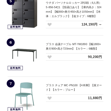
5
ウチダ パーソナルロッカー 2列3段（6人用）
5-856-54□1 【投函口あり】【庫内高さ：324
mm】【幅900×奥行450×高さ1050mm】【本
体：エルブラック】【錠タイプ：6種類】
124,190円 ～
送料無料
6
プラス 会議テーブル MT-YM1890 【幅1800×
奥行900×高さ720mm】【カラー：6種類】
90,200円
送料無料
7
プラス チェア MC-PN100 【4本脚】【座ヌー
ド】【カラー：ブルー】
11,880円
送料無料