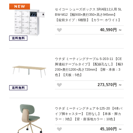
NEW
セイコー シューズボックス 3列4段12人用 SL
BW-M12 【幅900×奥行350×高さ945mm】
【錠前タイプ：6種類】【カラー: ホワイト】
40,590円 ～
送料無料
ウチダ ミーティングテーブル 5-203-11 【CE
脚連結テーブルタイプ】【配線孔なし】【幅3
200×奥行1200×高さ720mm】【脚・本体：3
色】【天板：5色】
273,570円 ～
送料無料
ウチダ ミーティングチェア 6-125-20 【4本パ
イプ脚キャスター】【肘なし】【本体・脚カ
ラー：3色】【背・座張地カラー：10色】
45,100円 ～