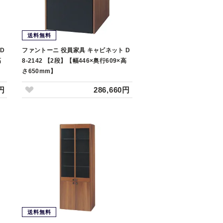
送料無料
D
ファントーニ 役員家具 キャビネット D
高
8-2142 【2段】【幅446×奥行609×高
さ650mm】
0円
286,660円
送料無料