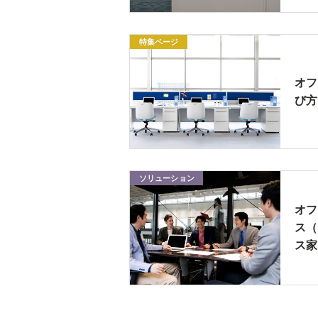
特集ページ
オフ
び方
ソリューション
オフ
ス（
ス家