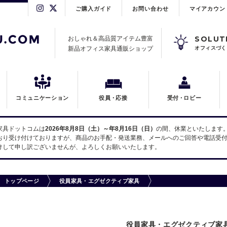
ご購入ガイド
お問い合わせ
マイアカウン
SOLUT
おしゃれ＆高品質アイテム豊富
新品オフィス家具通販ショップ
オフィスづく
コミュニケーション
役員
・
応接
受付
・
ロビー
家具ドットコムは
2026年8月8日（土）～年8月16日（日）
の間、休業といたします
おり受け付けておりますが、商品のお手配・発送業務、メールへのご回答や電話受付
けして申し訳ございませんが、よろしくお願いいたします。
トップページ
役員家具・エグゼクティブ家具
役員家具・エグゼクティブ家