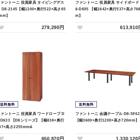
ファントーニ 役員家具 タイピングデス
ファントーニ 役員家具 サイドボード 
 D8-2145【幅1200×奥行522×高さ65
8-D605 【幅1642×奥行537×高さ76
mm】
m】
279,290円
613,91
送料無料
送料無料
ァントーニ 役員家具 ワードロープ D
ファントーニ 会議テーブル D8-SF42
-D633 【D8シリーズ】【幅836×奥行
【幅3600×奥行1200×高さ720mm】
37×高さ2255mm&
650,870円
1,330,12