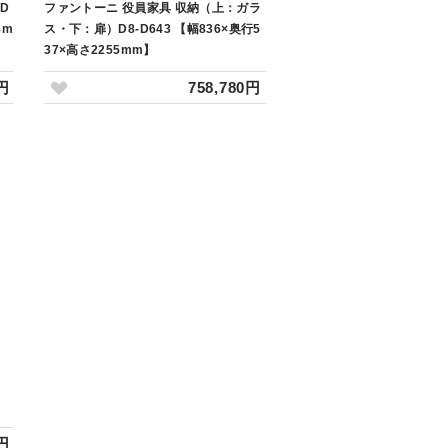
D
ファントーニ 役員家具 収納（上：ガラ
8m
ス・下：扉）D8-D643 【幅836×奥行5
37×高さ2255mm】
0円
758,780円
0円