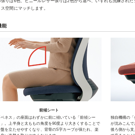
布張りは6色、ビニールレザー張りは2色から選べ、いずれも洗練され
ィス空間にマッチします。
機能
前傾シート
「ベネス」の座面はわずかに前に傾いている「前傾シー
独自機構の「
ト」。上半身と太ももの角度を90度より大きくすることで
が沈みこんで
骨盤を立たせやすくなり、背骨のS字カーブが保たれ、楽
後ろ側から支