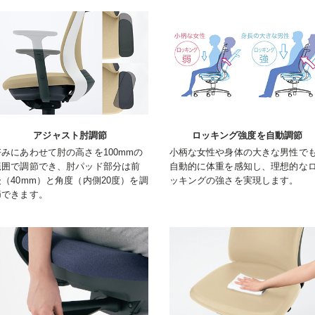
アジャスト肘調節
ロッキング強度を自動調節
好みにあわせて肘の高さを100mmの
小柄な女性や身体の大きな男性で
範囲で調節でき、肘パッド部分は前
自動的に体重を感知し、理想的な
後（40mm）と角度（内側20度）を調
ッキングの強さを実現します。
節できます。