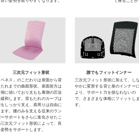
に良い姿勢を取りやすくなります。
て座ることが
三次元フィット形状
誰でもフィットインナー
「ベネス」のこだわりは座面から背
三次元フィット形状に加えて、し
もたれまでの曲面形状。座面前方は
やかに変形する背と座のインナー
前側に傾いており太もも裏側の圧迫
より、サポート力を損なわないの
を緩和します。背もたれのカーブは
で、さまざまな体格にフィットし
腰をしっかり支え、肩周りは自由に
す。
します。腰のみを支える従来のラン
バーサポートをさらに進化させたこ
の三次元フィット形状によって、良
い姿勢をサポートします。