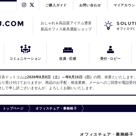
ご購入ガイド
お問い合わせ
マイアカウン
SOLUT
おしゃれ＆高品質アイテム豊富
新品オフィス家具通販ショップ
オフィスづく
コミュニケーション
役員
・
応接
受付
・
ロビー
家具ドットコムは
2026年8月8日（土）～年8月16日（日）
の間、休業といたします
おり受け付けておりますが、商品のお手配・発送業務、メールへのご回答や電話受付
けして申し訳ございませんが、よろしくお願いいたします。
トップページ
オフィスチェア・事務椅子
オフィスチェア・事務椅子