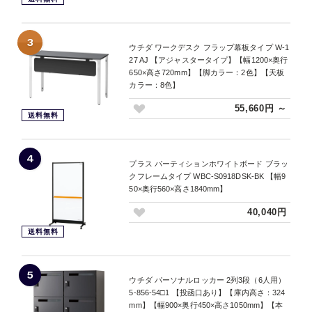
3
ウチダ ワークデスク フラップ幕板タイプ W-1
27 AJ 【アジャスタータイプ】【幅1200×奥行
650×高さ720mm】【脚カラー：2色】【天板
カラー：8色】
55,660円 ～
送料無料
4
プラス パーティションホワイトボード ブラッ
クフレームタイプ WBC-S0918DSK-BK 【幅9
50×奥行560×高さ1840mm】
40,040円
送料無料
5
ウチダ パーソナルロッカー 2列3段（6人用）
5-856-54□1 【投函口あり】【庫内高さ：324
mm】【幅900×奥行450×高さ1050mm】【本