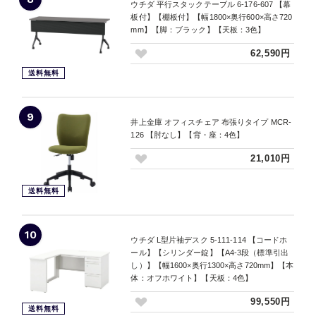
ウチダ 平行スタックテーブル 6-176-607 【幕
板付】【棚板付】【幅1800×奥行600×高さ720
mm】【脚：ブラック】【天板：3色】
62,590円
送料無料
9
井上金庫 オフィスチェア 布張りタイプ MCR-
126 【肘なし】【背・座：4色】
21,010円
送料無料
10
ウチダ L型片袖デスク 5-111-114 【コードホ
ール】【シリンダー錠】【A4-3段（標準引出
し）】【幅1600×奥行1300×高さ720mm】【本
体：オフホワイト】【天板：4色】
99,550円
送料無料