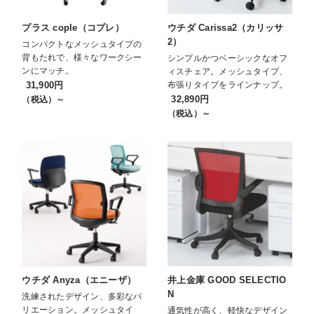
プラス cople（コプレ）
ウチダ Carissa2（カリッサ
2）
コンパクトなメッシュタイプの
背もたれで、様々なワークシー
シンプルかつベーシックなオフ
ンにマッチ。
ィスチェア。メッシュタイプ、
31,900円
布張りタイプをラインナップ。
32,890円
（税込）～
（税込）～
ウチダ Anyza（エニーザ）
井上金庫 GOOD SELECTIO
N
洗練されたデザイン、多彩なバ
リエーション。メッシュタイ
通気性が高く、軽快なデザイン