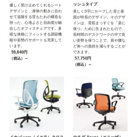
ッシュタイプ
優しく受け止めてくれるシート
デザインと、身体の動きに合わ
美しくS字にカーブした背と座
せて追随する背もたれの構造を
面が特長のデザイン。そのデザ
持った、心地よさと自由度が融
インは、背筋まっすぐを「楽に
合したオフィスチェアです。多
保つ」ために生まれたもので、
様な体格にフィットする調節機
長時間のデスクワークの中で良
能や姿勢のサポートも充実して
い姿勢を保つことで、肩や腰な
います。
ど体への負担を減らすることが
59,840円
できます。
57,750円
（税込）～
（税込）～