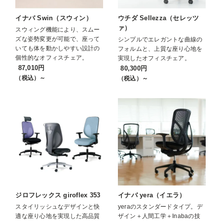
イナバ Swin（スウィン）
ウチダ Sellezza（セレッツ
ァ）
スウィング機能により、スムー
ズな姿勢変更が可能で、座って
シンプルでエレガントな曲線の
いても体を動かしやすい設計の
フォルムと、上質な座り心地を
個性的なオフィスチェア。
実現したオフィスチェア。
87,010円
80,300円
（税込）～
（税込）～
ジロフレックス giroflex 353
イナバ yera（イエラ）
スタイリッシュなデザインと快
yeraのスタンダードタイプ。デ
適な座り心地を実現した高品質
ザイン＋人間工学＋Inabaの技