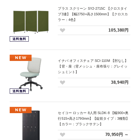
プラス スクリーン SY2-2715C 【クロスタイ
プ3連】【幅2750×高さ1500mm】【クロスカ
ラー：4色】
105,380円
送料無料
NEW
イナバ オフィスチェア SCI-110M 【肘なし】
【背・座（背メッシュ・座布張り：グレイッ
シュミント】
38,940円
送料無料
NEW
セイコー ロッカー 8人用 SLDK-8 【幅900×奥
行515×高さ1790mm】【錠前タイプ：3種類】
【カラー：ブラックサテン】
70,950円 ～