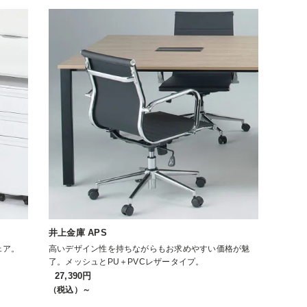
井上金庫 APS
ェア。
高いデザイン性を持ちながらもお求めやすい価格が魅
了。メッシュとPU＋PVCレザータイプ。
27,390円
（税込）～