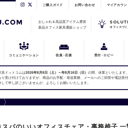
ご購入ガイド
お問い合わせ
マイアカウン
SOLUT
おしゃれ＆高品質アイテム豊富
新品オフィス家具通販ショップ
オフィスづく
コミュニケーション
役員
・
応接
受付
・
ロビー
家具ドットコムは
2026年8月8日（土）～年8月16日（日）
の間、休業といたします
おり受け付けておりますが、商品のお手配・発送業務、メールへのご回答や電話受付
けして申し訳ございませんが、よろしくお願いいたします。
コスパのいいオフィスチェア・事務椅子 一