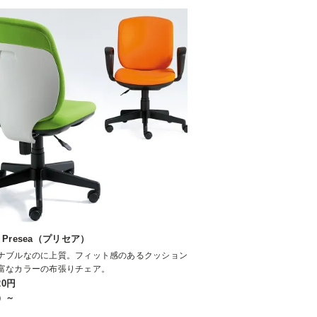
 Presea（プリセア）
ナブルなのに上質。フィット感のあるクッション
富なカラーの布張りチェア。
20円
）～