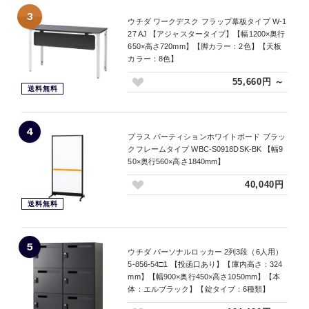
3
ウチダ ワークデスク フラップ幕板タイプ W-1
27 AJ 【アジャスタータイプ】【幅1200×奥行
650×高さ720mm】【脚カラー：2色】【天板
カラー：8色】
55,660円 ～
送料無料
4
プラス パーティションホワイトボード ブラッ
クフレームタイプ WBC-S0918DSK-BK 【幅9
50×奥行560×高さ1840mm】
40,040円
送料無料
5
ウチダ パーソナルロッカー 2列3段（6人用）
5-856-54□1 【投函口あり】【庫内高さ：324
mm】【幅900×奥行450×高さ1050mm】【本
体：エルブラック】【錠タイプ：6種類】