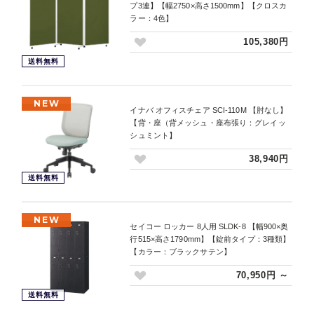
プ3連】【幅2750×高さ1500mm】【クロスカ
ラー：4色】
105,380円
送料無料
NEW
イナバ オフィスチェア SCI-110M 【肘なし】
【背・座（背メッシュ・座布張り：グレイッ
シュミント】
38,940円
送料無料
NEW
セイコー ロッカー 8人用 SLDK-8 【幅900×奥
行515×高さ1790mm】【錠前タイプ：3種類】
【カラー：ブラックサテン】
70,950円 ～
送料無料