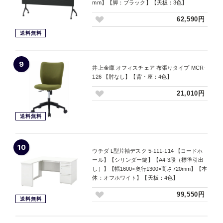
mm】【脚：ブラック】【天板：3色】
62,590円
送料無料
9
井上金庫 オフィスチェア 布張りタイプ MCR-
126 【肘なし】【背・座：4色】
21,010円
送料無料
10
ウチダ L型片袖デスク 5-111-114 【コードホ
ール】【シリンダー錠】【A4-3段（標準引出
し）】【幅1600×奥行1300×高さ720mm】【本
体：オフホワイト】【天板：4色】
99,550円
送料無料