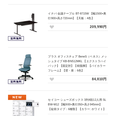
イナバ 会議テーブル BT-8715W 【幅1500×奥
行900×高さ720mm】【天板：4色】
209,990円
送料無料
プラス オフィスチェア BeneS（ベネス）メッ
シュタイプ KB-BN512MKL 【エクストラハイ
バック】【固定肘】【樹脂脚】【バイカラー
フレーム】【背・座：6色】
84,810円
送料無料
NEW
セイコー シューズボックス 3列4段12人用 SL
BW-M12 【幅900×奥行350×高さ945mm】
【錠前タイプ：6種類】【カラー: ホワイト】