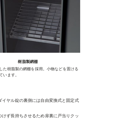
樹脂製網棚
した樹脂製の網棚を採用。小物などを置ける
ています。
ダイヤル錠の裏側には自由変換式と固定式
つけず長持ちさせるため扉裏に戸当りクッ