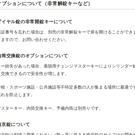
オプションについて（非常解錠キーなど）
ダイヤル錠の非常開錠キーについて
暗証番号を忘れた場合は、別売の非常解錠キーで扉を開けることができ
しますので、お問い合わせください。
内筒交換錠のオプションについて
キー紛失があった場合、着脱用チェンジマスターキーによりシリンダー
に交換できるので安全性が増します。
学校・スポーツ施設・公共施設等不特定多数の人が集まる場所に最適で
忘れを防止します。
マスターキー、内筒交換キー、予備内筒は別売りです。
南京錠について
南京錠は別途ご用意ください（取っ手に収まる南京錠のサイズはお問合