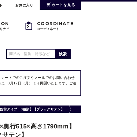
カートを見る
ト
お気に入り
ION
COORDINATE
りナビ
コーディネート
検索
。カートでのご注文やメールでのお問い合わせ
は、8月17日（月）より再開いたします。ご迷
 【錠前タイプ：3種類】【ブラックサテン】
0×奥行515×高さ1790mm】
クサテン】