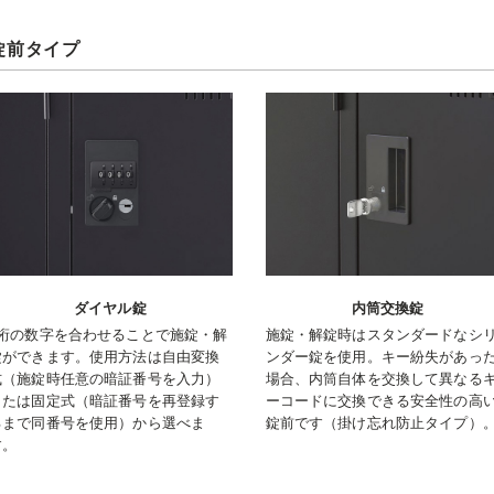
錠前タイプ
ダイヤル錠
内筒交換錠
4桁の数字を合わせることで施錠・解
施錠・解錠時はスタンダードなシ
錠ができます。使用方法は自由変換
ンダー錠を使用。キー紛失があっ
式（施錠時任意の暗証番号を入力）
場合、内筒自体を交換して異なる
または固定式（暗証番号を再登録す
ーコードに交換できる安全性の高
るまで同番号を使用）から選べま
錠前です（掛け忘れ防止タイプ）
す。