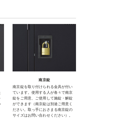
南京錠
リ
南京錠を取り付けられる金具が付い
た
ています。使用する人が各々で南京
キ
錠をご用意、ご使用して施錠・解錠
い
ができます（南京錠は別途ご用意く
。
ださい。取っ手におさまる南京錠の
サイズはお問い合わせください）。