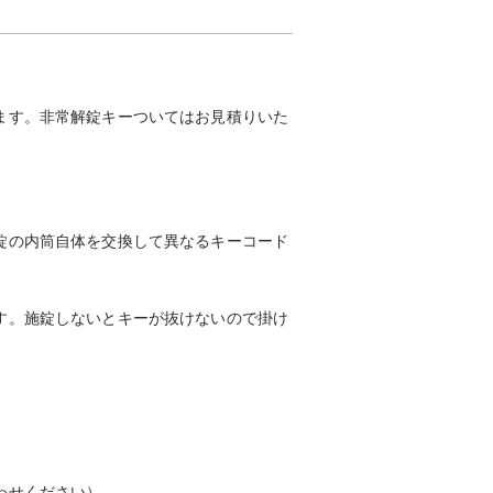
ます。非常解錠キーついてはお見積りいた
錠の内筒自体を交換して異なるキーコード
す。施錠しないとキーが抜けないので掛け
わせください）。