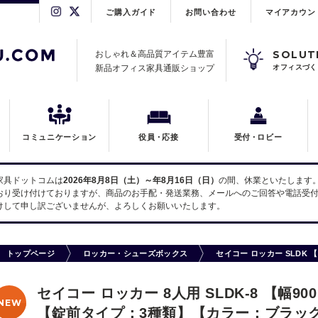
ご購入ガイド
お問い合わせ
マイアカウン
SOLUT
おしゃれ＆高品質アイテム豊富
新品オフィス家具通販ショップ
オフィスづく
コミュニケーション
役員
・
応接
受付
・
ロビー
家具ドットコムは
2026年8月8日（土）～年8月16日（日）
の間、休業といたします
おり受け付けておりますが、商品のお手配・発送業務、メールへのご回答や電話受付
けして申し訳ございませんが、よろしくお願いいたします。
トップページ
ロッカー・シューズボックス
セイコー ロッカー SLDK
セイコー ロッカー 8人用 SLDK-8 【幅90
NEW
【錠前タイプ：3種類】【カラー：ブラッ