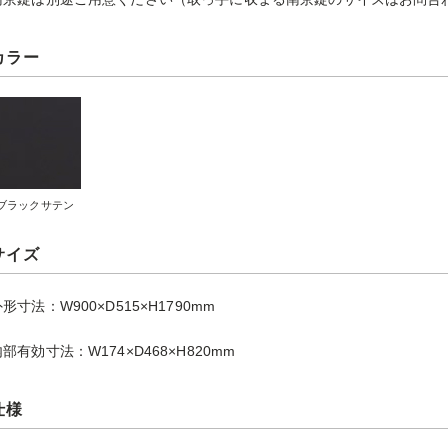
カラー
ブラックサテン
サイズ
形寸法：W900×D515×H1790mm
部有効寸法：W174×D468×H820mm
仕様