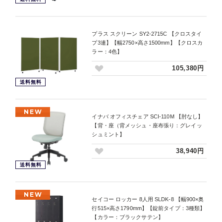
プラス スクリーン SY2-2715C 【クロスタイ
プ3連】【幅2750×高さ1500mm】【クロスカ
ラー：4色】
105,380円
送料無料
NEW
イナバ オフィスチェア SCI-110M 【肘なし】
【背・座（背メッシュ・座布張り：グレイッ
シュミント】
38,940円
送料無料
NEW
セイコー ロッカー 8人用 SLDK-8 【幅900×奥
行515×高さ1790mm】【錠前タイプ：3種類】
【カラー：ブラックサテン】