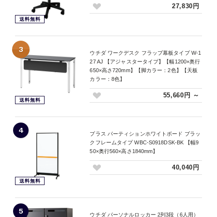
27,830円
送料無料
3
ウチダ ワークデスク フラップ幕板タイプ W-1
27 AJ 【アジャスタータイプ】【幅1200×奥行
650×高さ720mm】【脚カラー：2色】【天板
カラー：8色】
55,660円 ～
送料無料
4
プラス パーティションホワイトボード ブラッ
クフレームタイプ WBC-S0918DSK-BK 【幅9
50×奥行560×高さ1840mm】
40,040円
送料無料
5
ウチダ パーソナルロッカー 2列3段（6人用）