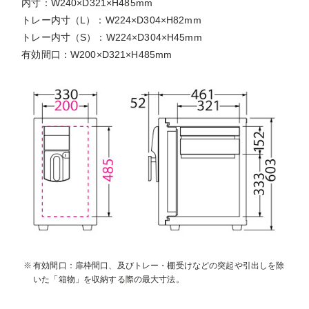
内寸：W240×D321×H485mm
トレー内寸（L）：W224×D304×H82mm
トレー内寸（S）：W224×D304×H45mm
有効間口：W200×D321×H485mm
有効間口：扉枠間口、及びトレー・棚受けなどの突起や引出しを除
いた「箱物」を収納する際の最大寸法。