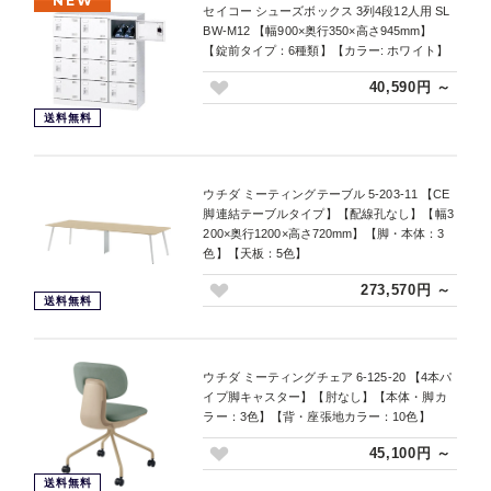
NEW
セイコー シューズボックス 3列4段12人用 SL
BW-M12 【幅900×奥行350×高さ945mm】
【錠前タイプ：6種類】【カラー: ホワイト】
40,590円 ～
送料無料
ウチダ ミーティングテーブル 5-203-11 【CE
脚連結テーブルタイプ】【配線孔なし】【幅3
200×奥行1200×高さ720mm】【脚・本体：3
色】【天板：5色】
273,570円 ～
送料無料
ウチダ ミーティングチェア 6-125-20 【4本パ
イプ脚キャスター】【肘なし】【本体・脚カ
ラー：3色】【背・座張地カラー：10色】
45,100円 ～
送料無料