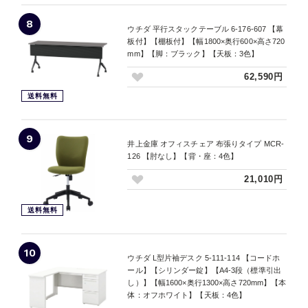
8
ウチダ 平行スタックテーブル 6-176-607 【幕
板付】【棚板付】【幅1800×奥行600×高さ720
mm】【脚：ブラック】【天板：3色】
62,590円
送料無料
9
井上金庫 オフィスチェア 布張りタイプ MCR-
126 【肘なし】【背・座：4色】
21,010円
送料無料
10
ウチダ L型片袖デスク 5-111-114 【コードホ
ール】【シリンダー錠】【A4-3段（標準引出
し）】【幅1600×奥行1300×高さ720mm】【本
体：オフホワイト】【天板：4色】