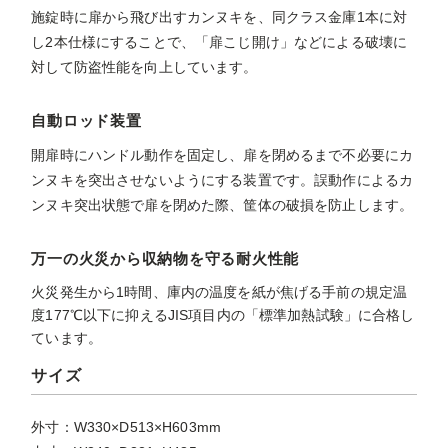
施錠時に扉から飛び出すカンヌキを、同クラス金庫1本に対
し2本仕様にすることで、「扉こじ開け」などによる破壊に
対して防盗性能を向上しています。
自動ロッド装置
開扉時にハンドル動作を固定し、扉を閉めるまで不必要にカ
ンヌキを突出させないようにする装置です。誤動作によるカ
ンヌキ突出状態で扉を閉めた際、筐体の破損を防止します。
万一の火災から収納物を守る耐火性能
火災発生から1時間、庫内の温度を紙が焦げる手前の規定温
度177℃以下に抑えるJIS項目内の「標準加熱試験」に合格し
ています。
サイズ
外寸：W330×D513×H603mm