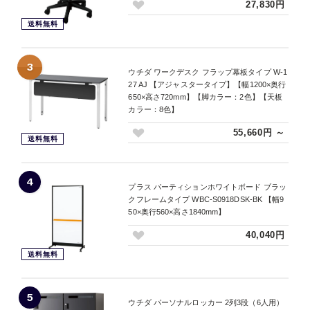
27,830円
送料無料
3
ウチダ ワークデスク フラップ幕板タイプ W-1
27 AJ 【アジャスタータイプ】【幅1200×奥行
650×高さ720mm】【脚カラー：2色】【天板
カラー：8色】
55,660円 ～
送料無料
4
プラス パーティションホワイトボード ブラッ
クフレームタイプ WBC-S0918DSK-BK 【幅9
50×奥行560×高さ1840mm】
40,040円
送料無料
5
ウチダ パーソナルロッカー 2列3段（6人用）