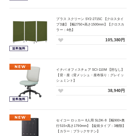
プラス スクリーン SY2-2715C 【クロスタイ
プ3連】【幅2750×高さ1500mm】【クロスカ
ラー：4色】
105,380円
送料無料
NEW
イナバ オフィスチェア SCI-110M 【肘なし】
【背・座（背メッシュ・座布張り：グレイッ
シュミント】
38,940円
送料無料
NEW
セイコー ロッカー 8人用 SLDK-8 【幅900×奥
行515×高さ1790mm】【錠前タイプ：3種類】
【カラー：ブラックサテン】