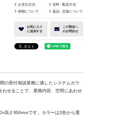
お支払方法
送料
・
配送方法
納期について
返品
・
交換について
お気に入り
この商品へ
に追加する
のお問合せ
長時間の受付相談業務に適したシステムカウ
合わせることで、業務内容、空間にあわせ
0×高さ950mmです。カラーは2色から選