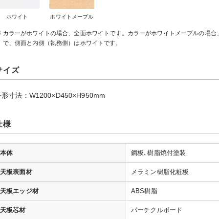
ホワイト
ホワイトメープル
カラーがホワイトの場合、全面ホワイトです。カラーがホワイトメープルの場合
で、側面と内側（執務側）はホワイトです。
サイズ
形寸法：W1200×D450×H950mm
仕様
本体
鋼板､樹脂焼付塗装
天板表面材
メラミン樹脂化粧板
天板エッジ材
ABS樹脂
天板芯材
パーチクルボード