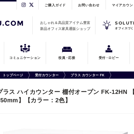
ご購入ガイド
お問い合わせ
マイアカウン
SOLUT
おしゃれ＆高品質アイテム豊富
新品オフィス家具通販ショップ
オフィスづく
コミュニケーション
役員
・
応接
受付
・
ロビー
トップページ
受付カウンター
プラス カウンター FK
プラス ハイカウンター 棚付オープン FK-12HN 【
950mm】【カラー：2色】