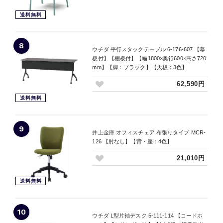
送料無料
8
ウチダ 平行スタックテーブル 6-176-607 【幕
板付】【棚板付】【幅1800×奥行600×高さ720
mm】【脚：ブラック】【天板：3色】
62,590円
送料無料
9
井上金庫 オフィスチェア 布張りタイプ MCR-
126 【肘なし】【背・座：4色】
21,010円
送料無料
10
ウチダ L型片袖デスク 5-111-114 【コードホ