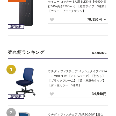
セイコー ロッカー 8人用 SLDK-8 【幅900×奥
行515×高さ1790mm】【錠前タイプ：3種類】
【カラー：ブラックサテン】
70,950円 ～
送料無料
売れ筋ランキング
RANKING
1
ウチダ オフィスチェア メッシュタイプ CR2A
-101MBB-N PA 【ミドルバック】【肘なし】
【ブラックフレーム】【背・座単色タイプ】
【背・座カラー：5種類】
34,540円
送料無料
2
ウチダ オフィスチェア AMF2-100W【肘な