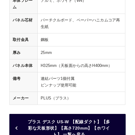
本体フレー
アルミ、ホワイト（W4）
ム
パネル芯材
パーチクルボード、ペーパーハニカムコア再
生紙
取付金具
鋼板
厚み
25mm
パネル本体
H325mm（天板面からの高さH400mm）
備考
連結パーツ1個付属
ピンナップ使用可能
メーカー
PLUS（プラス）
プラス デスク US-W 【配線ダクト】【多
彩な天板形状】【高さ720mm】【ホワイ
ト】 一覧へ戻る