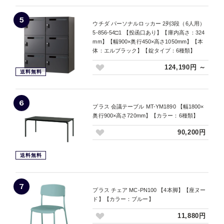
5
ウチダ パーソナルロッカー 2列3段（6人用）
5-856-54□1 【投函口あり】【庫内高さ：324
mm】【幅900×奥行450×高さ1050mm】【本
体：エルブラック】【錠タイプ：6種類】
124,190円 ～
送料無料
6
プラス 会議テーブル MT-YM1890 【幅1800×
奥行900×高さ720mm】【カラー：6種類】
90,200円
送料無料
7
プラス チェア MC-PN100 【4本脚】【座ヌー
ド】【カラー：ブルー】
11,880円