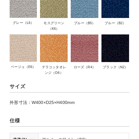
グレー（L6）
モスグリーン
ブルー（B5）
ブルー（B2）
（K6）
ベージュ（E6）
テラコッタオレ
ローズ（R4）
ブラック（N2）
ンジ（O6）
サイズ
外形寸法：W400×D25×H400mm
仕様