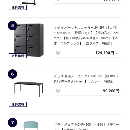
送料無料
5
ウチダ パーソナルロッカー 2列3段（6人用）
5-856-54□1 【投函口あり】【庫内高さ：324
mm】【幅900×奥行450×高さ1050mm】【本
体：エルブラック】【錠タイプ：6種類】
124,190円 ～
送料無料
6
プラス 会議テーブル MT-YM1890 【幅1800×
奥行900×高さ720mm】【カラー：6種類】
90,200円
送料無料
7
プラス チェア MC-PN100 【4本脚】【座ヌー
ド】【カラー：ブルー】