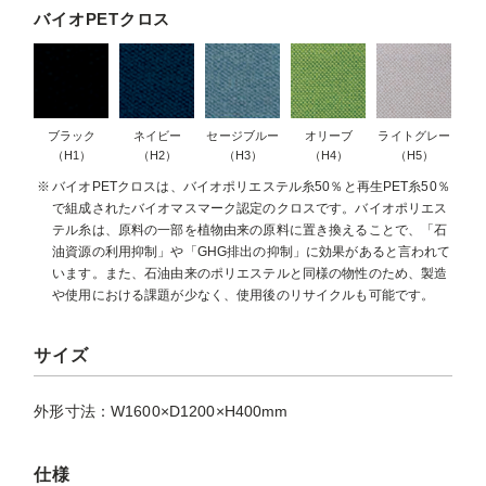
バイオPETクロス
ブラック
ネイビー
セージブルー
オリーブ
ライトグレー
（H1）
（H2）
（H3）
（H4）
（H5）
バイオPETクロスは、バイオポリエステル糸50％と再生PET糸50％
で組成されたバイオマスマーク認定のクロスです。バイオポリエス
テル糸は、原料の一部を植物由来の原料に置き換えることで、「石
油資源の利用抑制」や「GHG排出の抑制」に効果があると言われて
います。また、石油由来のポリエステルと同様の物性のため、製造
や使用における課題が少なく、使用後のリサイクルも可能です。
サイズ
外形寸法：W1600×D1200×H400mm
仕様