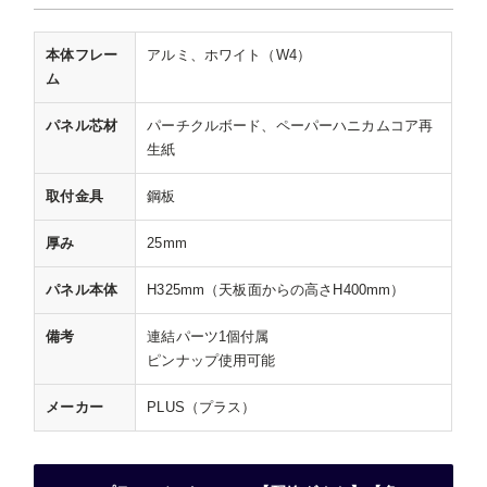
本体フレー
アルミ、ホワイト（W4）
ム
パネル芯材
パーチクルボード、ペーパーハニカムコア再
生紙
取付金具
鋼板
厚み
25mm
パネル本体
H325mm（天板面からの高さH400mm）
備考
連結パーツ1個付属
ピンナップ使用可能
メーカー
PLUS（プラス）