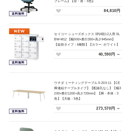
フレーム】【背・座：6色】
84,810円
送料無料
NEW
セイコー シューズボックス 3列4段12人用 SL
BW-M12 【幅900×奥行350×高さ945mm】
【錠前タイプ：6種類】【カラー: ホワイト】
40,590円 ～
送料無料
ウチダ ミーティングテーブル 5-203-11 【CE
脚連結テーブルタイプ】【配線孔なし】【幅3
200×奥行1200×高さ720mm】【脚・本体：3
色】【天板：5色】
273,570円 ～
送料無料