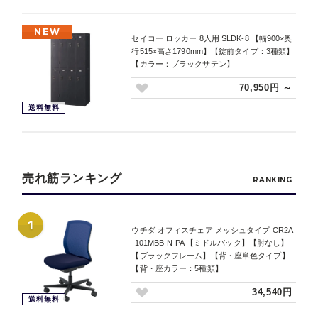
NEW
セイコー ロッカー 8人用 SLDK-8 【幅900×奥
行515×高さ1790mm】【錠前タイプ：3種類】
【カラー：ブラックサテン】
70,950円 ～
送料無料
売れ筋ランキング
RANKING
1
ウチダ オフィスチェア メッシュタイプ CR2A
-101MBB-N PA 【ミドルバック】【肘なし】
【ブラックフレーム】【背・座単色タイプ】
【背・座カラー：5種類】
34,540円
送料無料