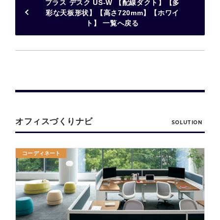
プラス デスク US-W 【配線ダクト】【多
彩な天板形状】【高さ720mm】【ホワイ
ト】 一覧へ戻る
オフィスづくりナビ
SOLUTION
コーディネート