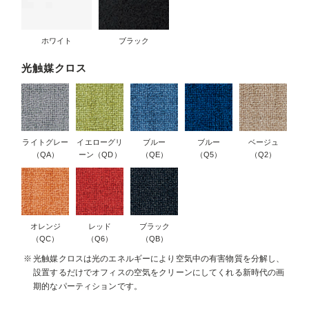
ホワイト
ブラック
光触媒クロス
ライトグレー
イエローグリ
ブルー
ブルー
ベージュ
（QA）
ーン（QD）
（QE）
（Q5）
（Q2）
オレンジ
レッド
ブラック
（QC）
（Q6）
（QB）
光触媒クロスは光のエネルギーにより空気中の有害物質を分解し、
設置するだけでオフィスの空気をクリーンにしてくれる新時代の画
期的なパーティションです。