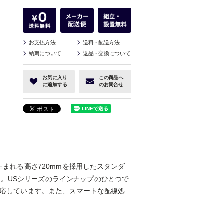
お支払方法
送料
・
配送方法
納期について
返品
・
交換について
お気に入り
この商品へ
に追加する
のお問合せ
生まれる高さ720mmを採用したスタンダ
。USシリーズのラインナップのひとつで
に対応しています。また、スマートな配線処