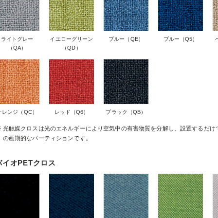
ライトグレー
イエローグリーン
ブルー（QE）
ブルー（Q5）
（QA）
（QD）
オレンジ（QC）
レッド（Q6）
ブラック（QB）
光触媒クロスは光のエネルギーにより空気中の有害物質を分解し、設置するだけ
の画期的なパーティションです。
バイオPETクロス