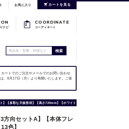
カートを見る
ト
お気に入り
ION
COORDINATE
りナビ
コーディネート
検索
。カートでのご注文やメールでのお問い合わせ
は、8月17日（月）より再開いたします。ご迷
ダクト】【多彩な天板形状】【高さ720mm】【ホワイト】
Q 【3方向セットA】【本体フレ
13色】