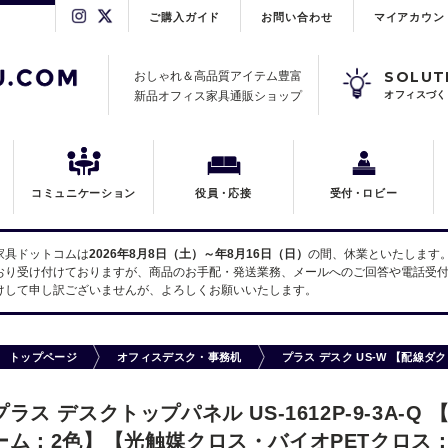
ご購入ガイド
お問い合わせ
マイアカウン
SOLUT
おしゃれ＆高品質アイテム豊富
新品オフィス家具通販ショップ
オフィスづく
コミュニケーション
役員
・
応接
受付
・
ロビー
家具ドットコムは
2026年8月8日（土）～年8月16日（日）
の間、休業といたします
おり受け付けておりますが、商品のお手配・発送業務、メールへのご回答や電話受付
けして申し訳ございませんが、よろしくお願いいたします。
トップページ
オフィスデスク・事務机
プラス デスク US-W 【配線
プラス デスクトップパネル US-1612P-9-3A-
ーム：2色】【光触媒クロス・バイオPETクロス：