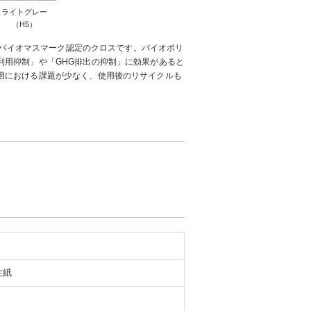
ライトグレー
（H5）
れたバイオマスマーク認定のクロスです。バイオポリ
利用抑制」や「GHG排出の抑制」に効果があると
用における課題が少なく、使用後のリサイクルも
生紙