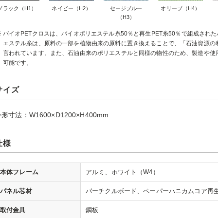
ブラック（H1）
ネイビー（H2）
セージブルー
オリーブ（H4）
（H3）
バイオPETクロスは、バイオポリエステル糸50％と再生PET糸50％で組成さ
エステル糸は、原料の一部を植物由来の原料に置き換えることで、「石油資源の
言われています。また、石油由来のポリエステルと同様の物性のため、製造や使
可能です。
サイズ
形寸法：W1600×D1200×H400mm
仕様
本体フレーム
アルミ、ホワイト（W4）
パネル芯材
パーチクルボード、ペーパーハニカムコア再
取付金具
鋼板