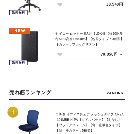
38,940円
送料無料
NEW
セイコー ロッカー 8人用 SLDK-8 【幅900×奥
行515×高さ1790mm】【錠前タイプ：3種類】
【カラー：ブラックサテン】
70,950円 ～
送料無料
売れ筋ランキング
RANKING
1
ウチダ オフィスチェア メッシュタイプ CR2A
-101MBB-N PA 【ミドルバック】【肘なし】
【ブラックフレーム】【背・座単色タイプ】
【背・座カラー：5種類】