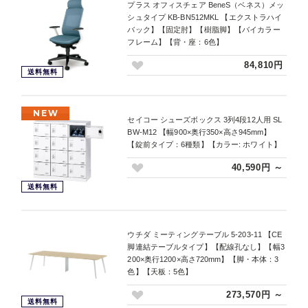
プラス オフィスチェア BeneS（ベネス）メッ
シュタイプ KB-BN512MKL 【エクストラハイ
バック】【固定肘】【樹脂脚】【バイカラー
フレーム】【背・座：6色】
84,810円
送料無料
NEW
セイコー シューズボックス 3列4段12人用 SL
BW-M12 【幅900×奥行350×高さ945mm】
【錠前タイプ：6種類】【カラー: ホワイト】
40,590円 ～
送料無料
ウチダ ミーティングテーブル 5-203-11 【CE
脚連結テーブルタイプ】【配線孔なし】【幅3
200×奥行1200×高さ720mm】【脚・本体：3
色】【天板：5色】
273,570円 ～
送料無料