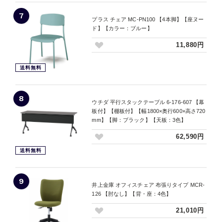
7
プラス チェア MC-PN100 【4本脚】【座ヌー
ド】【カラー：ブルー】
11,880円
送料無料
8
ウチダ 平行スタックテーブル 6-176-607 【幕
板付】【棚板付】【幅1800×奥行600×高さ720
mm】【脚：ブラック】【天板：3色】
62,590円
送料無料
9
井上金庫 オフィスチェア 布張りタイプ MCR-
126 【肘なし】【背・座：4色】
21,010円