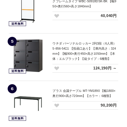
クフレームタイプ WBC-S0918DSK-BK 【幅9
50×奥行560×高さ1840mm】
40,040円
送料無料
5
ウチダ パーソナルロッカー 2列3段（6人用）
5-856-54□1 【投函口あり】【庫内高さ：324
mm】【幅900×奥行450×高さ1050mm】【本
体：エルブラック】【錠タイプ：6種類】
124,190円 ～
送料無料
6
プラス 会議テーブル MT-YM1890 【幅1800×
奥行900×高さ720mm】【カラー：6種類】
90,200円
送料無料