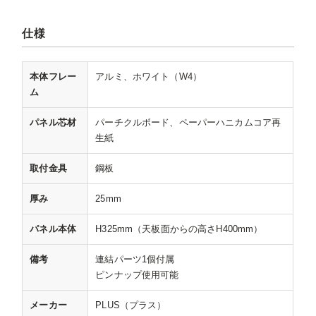
仕様
本体フレー
アルミ、ホワイト（W4）
ム
パネル芯材
パーチクルボード、ペーパーハニカムコア再
生紙
取付金具
鋼板
厚み
25mm
パネル本体
H325mm（天板面からの高さH400mm）
備考
連結パーツ1個付属
ピンナップ使用可能
メーカー
PLUS（プラス）