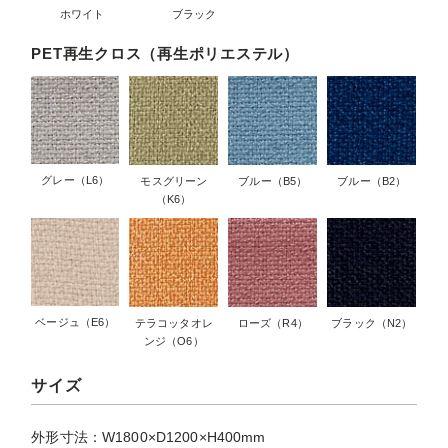
ホワイト
ブラック
PET再生クロス（再生ポリエステル）
グレー（L6）
モスグリーン
ブルー（B5）
ブルー（B2）
（K6）
ベージュ（E6）
テラコッタオレ
ローズ（R4）
ブラック（N2）
ンジ（O6）
サイズ
外形寸法：W1800×D1200×H400mm