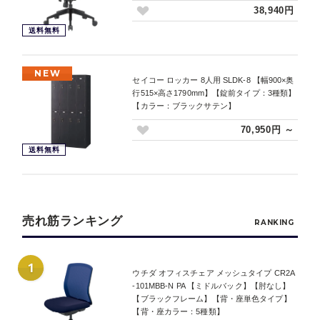
38,940円
送料無料
NEW
セイコー ロッカー 8人用 SLDK-8 【幅900×奥
行515×高さ1790mm】【錠前タイプ：3種類】
【カラー：ブラックサテン】
70,950円 ～
送料無料
売れ筋ランキング
RANKING
1
ウチダ オフィスチェア メッシュタイプ CR2A
-101MBB-N PA 【ミドルバック】【肘なし】
【ブラックフレーム】【背・座単色タイプ】
【背・座カラー：5種類】