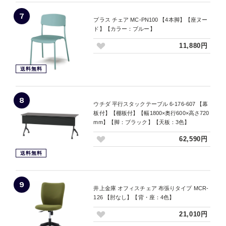
7
プラス チェア MC-PN100 【4本脚】【座ヌー
ド】【カラー：ブルー】
11,880円
送料無料
8
ウチダ 平行スタックテーブル 6-176-607 【幕
板付】【棚板付】【幅1800×奥行600×高さ720
mm】【脚：ブラック】【天板：3色】
62,590円
送料無料
9
井上金庫 オフィスチェア 布張りタイプ MCR-
126 【肘なし】【背・座：4色】
21,010円