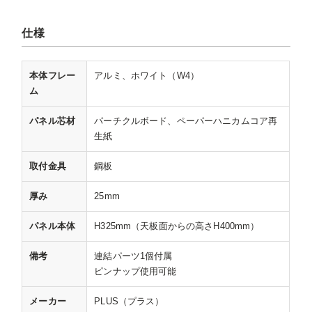
仕様
本体フレー
アルミ、ホワイト（W4）
ム
パネル芯材
パーチクルボード、ペーパーハニカムコア再
生紙
取付金具
鋼板
厚み
25mm
パネル本体
H325mm（天板面からの高さH400mm）
備考
連結パーツ1個付属
ピンナップ使用可能
メーカー
PLUS（プラス）