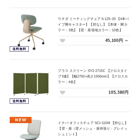
ウチダ ミーティングチェア 6-125-20 【4本パ
イプ脚キャスター】【肘なし】【本体・脚カ
ラー：3色】【背・座張地カラー：10色】
45,100円 ～
送料無料
プラス スクリーン SY2-2715C 【クロスタイ
プ3連】【幅2750×高さ1500mm】【クロスカ
ラー：4色】
105,380円
送料無料
NEW
イナバ オフィスチェア SCI-110M 【肘なし】
【背・座（背メッシュ・座布張り：グレイッ
シュミント】