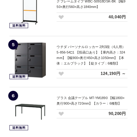
クフレームタイプ WBC-S0918DSK-BK 【幅9
50×奥行560×高さ1840mm】
40,040円
送料無料
5
ウチダ パーソナルロッカー 2列3段（6人用）
5-856-54□1 【投函口あり】【庫内高さ：324
mm】【幅900×奥行450×高さ1050mm】【本
体：エルブラック】【錠タイプ：6種類】
124,190円 ～
送料無料
6
プラス 会議テーブル MT-YM1890 【幅1800×
奥行900×高さ720mm】【カラー：6種類】
90,200円
送料無料