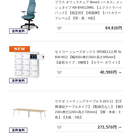
プラス オフィスチェア BeneS（ベネス）メッ
シュタイプ KB-BN512MKL 【エクストラハイ
バック】【固定肘】【樹脂脚】【バイカラー
フレーム】【背・座：6色】
84,810円
送料無料
NEW
セイコー シューズボックス 3列4段12人用 SL
BW-M12 【幅900×奥行350×高さ945mm】
【錠前タイプ：6種類】【カラー: ホワイト】
40,590円 ～
送料無料
ウチダ ミーティングテーブル 5-203-11 【CE
脚連結テーブルタイプ】【配線孔なし】【幅3
200×奥行1200×高さ720mm】【脚・本体：3
色】【天板：5色】
273,570円 ～
送料無料