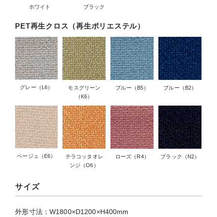
ホワイト
ブラック
PET再生クロス（再生ポリエステル）
グレー（L6）
モスグリーン
ブルー（B5）
ブルー（B2）
（K6）
ベージュ（E6）
テラコッタオレ
ローズ（R4）
ブラック（N2）
ンジ（O6）
サイズ
外形寸法：W1800×D1200×H400mm