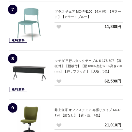
7
プラス チェア MC-PN100 【4本脚】【座ヌー
ド】【カラー：ブルー】
11,880円
送料無料
8
ウチダ 平行スタックテーブル 6-176-607 【幕
板付】【棚板付】【幅1800×奥行600×高さ720
mm】【脚：ブラック】【天板：3色】
62,590円
送料無料
9
井上金庫 オフィスチェア 布張りタイプ MCR-
126 【肘なし】【背・座：4色】
21,010円