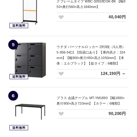
クフレームタイプ WBC-S0918DSK-BK 【幅9
50×奥行560×高さ1840mm】
40,040円
送料無料
5
ウチダ パーソナルロッカー 2列3段（6人用）
5-856-54□1 【投函口あり】【庫内高さ：324
mm】【幅900×奥行450×高さ1050mm】【本
体：エルブラック】【錠タイプ：6種類】
124,190円 ～
送料無料
6
プラス 会議テーブル MT-YM1890 【幅1800×
奥行900×高さ720mm】【カラー：6種類】
90,200円
送料無料