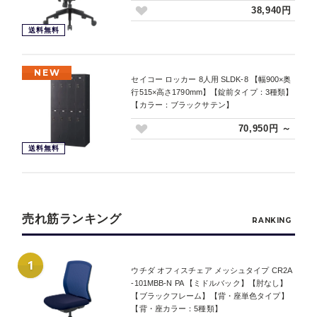
38,940円
送料無料
NEW
セイコー ロッカー 8人用 SLDK-8 【幅900×奥
行515×高さ1790mm】【錠前タイプ：3種類】
【カラー：ブラックサテン】
70,950円 ～
送料無料
売れ筋ランキング
RANKING
1
ウチダ オフィスチェア メッシュタイプ CR2A
-101MBB-N PA 【ミドルバック】【肘なし】
【ブラックフレーム】【背・座単色タイプ】
【背・座カラー：5種類】