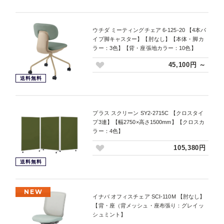
ウチダ ミーティングチェア 6-125-20 【4本パ
イプ脚キャスター】【肘なし】【本体・脚カ
ラー：3色】【背・座張地カラー：10色】
45,100円 ～
送料無料
プラス スクリーン SY2-2715C 【クロスタイ
プ3連】【幅2750×高さ1500mm】【クロスカ
ラー：4色】
105,380円
送料無料
NEW
イナバ オフィスチェア SCI-110M 【肘なし】
【背・座（背メッシュ・座布張り：グレイッ
シュミント】