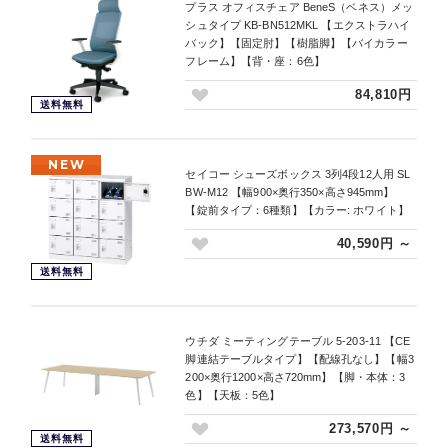
プラス オフィスチェア BeneS（ベネス）メッ
シュタイプ KB-BN512MKL 【エクストラハイ
バック】【固定肘】【樹脂脚】【バイカラー
フレーム】【背・座：6色】
84,810円
送料無料
NEW
セイコー シューズボックス 3列4段12人用 SL
BW-M12 【幅900×奥行350×高さ945mm】
【錠前タイプ：6種類】【カラー: ホワイト】
40,590円 ～
送料無料
ウチダ ミーティングテーブル 5-203-11 【CE
脚連結テーブルタイプ】【配線孔なし】【幅3
200×奥行1200×高さ720mm】【脚・本体：3
色】【天板：5色】
273,570円 ～
送料無料