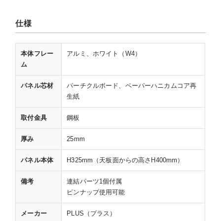
仕様
本体フレー
アルミ、ホワイト（W4）
ム
パネル芯材
パーチクルボード、ペーパーハニカムコア再
生紙
取付金具
鋼板
厚み
25mm
パネル本体
H325mm（天板面からの高さH400mm）
備考
連結パーツ1個付属
ピンナップ使用可能
メーカー
PLUS（プラス）