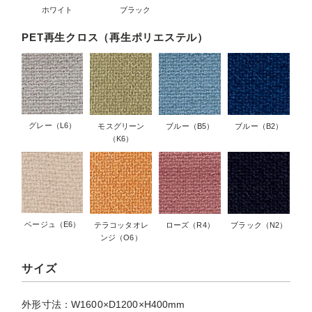
ホワイト
ブラック
PET再生クロス（再生ポリエステル）
グレー（L6）
モスグリーン
ブルー（B5）
ブルー（B2）
（K6）
ベージュ（E6）
テラコッタオレ
ローズ（R4）
ブラック（N2）
ンジ（O6）
サイズ
外形寸法：W1600×D1200×H400mm