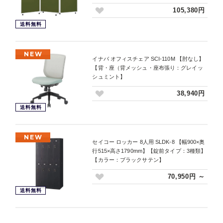
105,380円
送料無料
NEW
イナバ オフィスチェア SCI-110M 【肘なし】
【背・座（背メッシュ・座布張り：グレイッ
シュミント】
38,940円
送料無料
NEW
セイコー ロッカー 8人用 SLDK-8 【幅900×奥
行515×高さ1790mm】【錠前タイプ：3種類】
【カラー：ブラックサテン】
70,950円 ～
送料無料