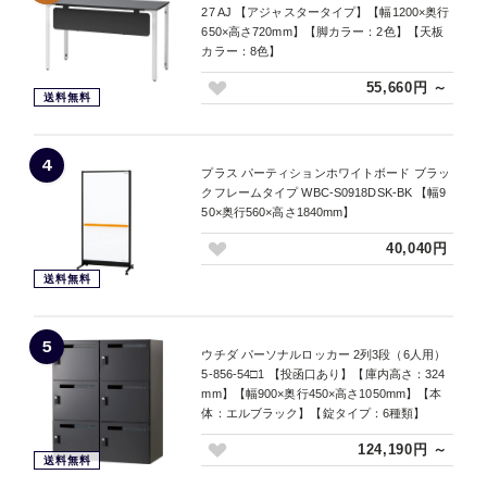
27 AJ 【アジャスタータイプ】【幅1200×奥行
650×高さ720mm】【脚カラー：2色】【天板
カラー：8色】
55,660円 ～
送料無料
4
プラス パーティションホワイトボード ブラッ
クフレームタイプ WBC-S0918DSK-BK 【幅9
50×奥行560×高さ1840mm】
40,040円
送料無料
5
ウチダ パーソナルロッカー 2列3段（6人用）
5-856-54□1 【投函口あり】【庫内高さ：324
mm】【幅900×奥行450×高さ1050mm】【本
体：エルブラック】【錠タイプ：6種類】
124,190円 ～
送料無料