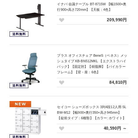
イナバ 会議テーブル BT-8715W 【幅1500×奥
行900×高さ720mm】【天板：4色】
209,990円
送料無料
プラス オフィスチェア BeneS（ベネス）メッ
シュタイプ KB-BN512MKL 【エクストラハイ
バック】【固定肘】【樹脂脚】【バイカラー
フレーム】【背・座：6色】
84,810円
送料無料
NEW
セイコー シューズボックス 3列4段12人用 SL
BW-M12 【幅900×奥行350×高さ945mm】
【錠前タイプ：6種類】【カラー: ホワイト】
40,590円 ～
送料無料