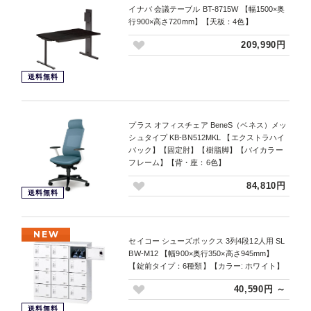
イナバ 会議テーブル BT-8715W 【幅1500×奥
行900×高さ720mm】【天板：4色】
209,990円
送料無料
プラス オフィスチェア BeneS（ベネス）メッ
シュタイプ KB-BN512MKL 【エクストラハイ
バック】【固定肘】【樹脂脚】【バイカラー
フレーム】【背・座：6色】
84,810円
送料無料
NEW
セイコー シューズボックス 3列4段12人用 SL
BW-M12 【幅900×奥行350×高さ945mm】
【錠前タイプ：6種類】【カラー: ホワイト】
40,590円 ～
送料無料