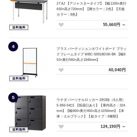
27 AJ 【アジャスタータイプ】【幅1200×奥行
650×高さ720mm】【脚カラー：2色】【天板
カラー：8色】
55,660円 ～
送料無料
4
プラス パーティションホワイトボード ブラッ
クフレームタイプ WBC-S0918DSK-BK 【幅9
50×奥行560×高さ1840mm】
40,040円
送料無料
5
ウチダ パーソナルロッカー 2列3段（6人用）
5-856-54□1 【投函口あり】【庫内高さ：324
mm】【幅900×奥行450×高さ1050mm】【本
体：エルブラック】【錠タイプ：6種類】
124,190円 ～
送料無料