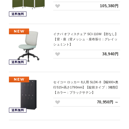
105,380円
送料無料
NEW
イナバ オフィスチェア SCI-110M 【肘なし】
【背・座（背メッシュ・座布張り：グレイッ
シュミント】
38,940円
送料無料
NEW
セイコー ロッカー 8人用 SLDK-8 【幅900×奥
行515×高さ1790mm】【錠前タイプ：3種類】
【カラー：ブラックサテン】
70,950円 ～
送料無料