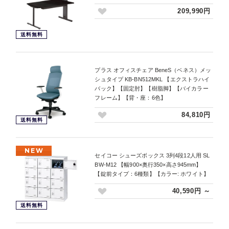
209,990円
送料無料
プラス オフィスチェア BeneS（ベネス）メッ
シュタイプ KB-BN512MKL 【エクストラハイ
バック】【固定肘】【樹脂脚】【バイカラー
フレーム】【背・座：6色】
84,810円
送料無料
NEW
セイコー シューズボックス 3列4段12人用 SL
BW-M12 【幅900×奥行350×高さ945mm】
【錠前タイプ：6種類】【カラー: ホワイト】
40,590円 ～
送料無料