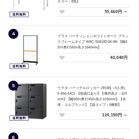
カラー：8色】
55,660円 ～
送料無料
4
プラス パーティションホワイトボード ブラッ
クフレームタイプ WBC-S0918DSK-BK 【幅9
50×奥行560×高さ1840mm】
40,040円
送料無料
5
ウチダ パーソナルロッカー 2列3段（6人用）
5-856-54□1 【投函口あり】【庫内高さ：324
mm】【幅900×奥行450×高さ1050mm】【本
体：エルブラック】【錠タイプ：6種類】
124,190円 ～
送料無料
6