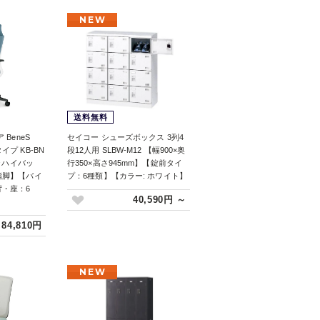
NEW
送料無料
BeneS
セイコー シューズボックス 3列4
プ KB-BN
段12人用 SLBW-M12 【幅900×奥
トラハイバッ
行350×高さ945mm】【錠前タイ
脂脚】【バイ
プ：6種類】【カラー: ホワイト】
・座：6
40,590円 ～
84,810円
NEW