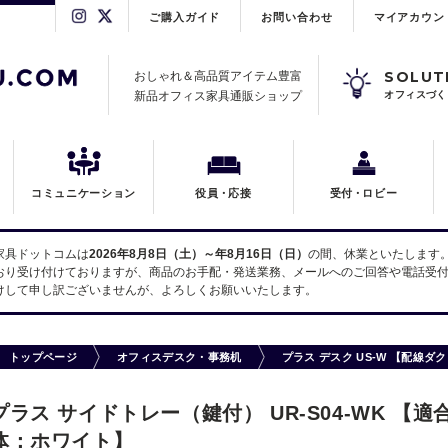
ご購入ガイド
お問い合わせ
マイアカウン
SOLUT
おしゃれ＆高品質アイテム豊富
新品オフィス家具通販ショップ
オフィスづく
コミュニケーション
役員
・
応接
受付
・
ロビー
家具ドットコムは
2026年8月8日（土）～年8月16日（日）
の間、休業といたします
おり受け付けておりますが、商品のお手配・発送業務、メールへのご回答や電話受付
けして申し訳ございませんが、よろしくお願いいたします。
トップページ
オフィスデスク・事務机
プラス デスク US-W 【配線
プラス サイドトレー（鍵付） UR-S04-WK 【
体：ホワイト】