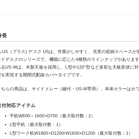
特長
PLUS（プラス) デスク USは、作業がしやすく、充実の収納スペースが
ードデスクのシリーズで、機能に応じた4種類のラインナップがあります
あるUS-Wは、木製天板を採用し、L型や120°型など多彩な天板形状
理を実現する開閉式配線カバータイプです。
こちらの商品は、サイドトレー（鍵付・US-W専用）、本体カラーはホ
取付対応アイテム
平机W800～1600×D700（最大取付数：2）
L型平机（最大取付数：1）
L型ワーク机W1800×D1200/W1600×D1200（最大取付数：1）