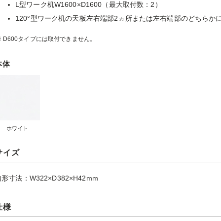
L型ワーク机W1600×D1600（最大取付数：2）
120°型ワーク机の天板左右端部2ヵ所または左右端部のどちらか
D600タイプには取付できません。
本体
ホワイト
サイズ
形寸法：W322×D382×H42mm
仕様