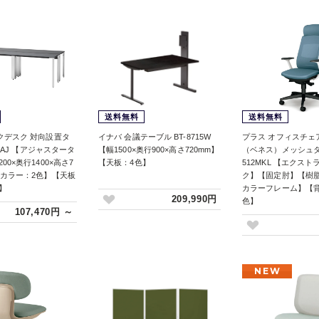
送料無料
送料無料
クデスク 対向設置タ
イナバ 会議テーブル BT-8715W
プラス オフィスチェア 
14 AJ 【アジャスタータ
【幅1500×奥行900×高さ720mm】
（ベネス）メッシュタイ
00×奥行1400×高さ7
【天板：4色】
512MKL 【エクス
脚カラー：2色】【天板
ク】【固定肘】【樹
】
カラーフレーム】【背
209,990円
色】
107,470円 ～
NEW