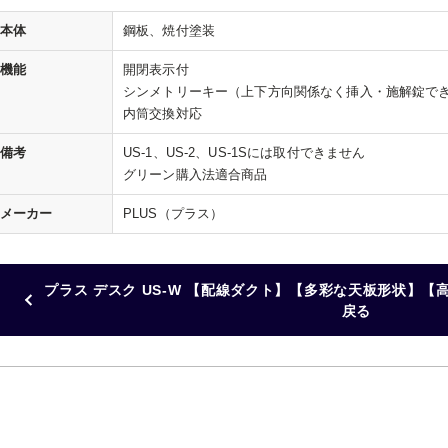
本体
鋼板、焼付塗装
機能
開閉表示付
シンメトリーキー（上下方向関係なく挿入・施解錠で
内筒交換対応
備考
US-1、US-2、US-1Sには取付できません
グリーン購入法適合商品
メーカー
PLUS（プラス）
プラス デスク US-W 【配線ダクト】【多彩な天板形状】【高
戻る