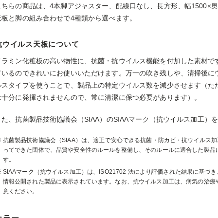
こちらの商品は、4本脚アジャスター、配線口なし、長方形、幅1500×奥行
天板と脚の組み合わせで4種類から選べます。
抗ウイルス天板について
メラミン化粧板の高い物性に、抗菌・抗ウイルス機能を付加した素材で
ているのできれいにお使いいただけます。万一の吹き残しや、清掃後に
ルスタイプを使うことで、製品上の特定ウイルス数を減少させます（た
は十分に発揮されませんので、常に清潔に保つ必要があります）。
また、抗菌製品技術協議会（SIAA）のSIAAマーク（抗ウイルス加工）
抗菌製品技術協議会（SIAA）は、適正で安心できる抗菌・防カビ・抗ウイルス
ってできた団体で、品質や安全性のルールを整備し、そのルールに適合した製品に
す。
SIAAマーク（抗ウイルス加工）は、ISO21702 法により評価された結果に基
情報公開された製品に表示されています。なお、抗ウイルス加工は、病気の治療
意ください。