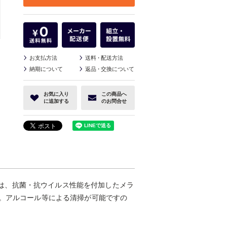
お支払方法
送料
・
配送方法
納期について
返品
・
交換について
お気に入り
この商品へ
に追加する
のお問合せ
イプは、抗菌・抗ウイルス性能を付加したメラ
す。アルコール等による清掃が可能ですの