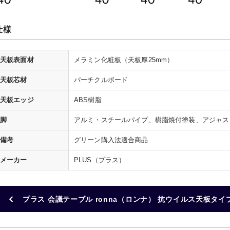
仕様
天板表面材
メラミン化粧板（天板厚25mm）
天板芯材
パーチクルボード
天板エッジ
ABS樹脂
脚
アルミ・スチールパイプ、樹脂焼付塗装、アジャス
備考
グリーン購入法適合商品
メーカー
PLUS（プラス）
プラス 会議テーブル ronna（ロンナ） 抗ウイルス天板タイ