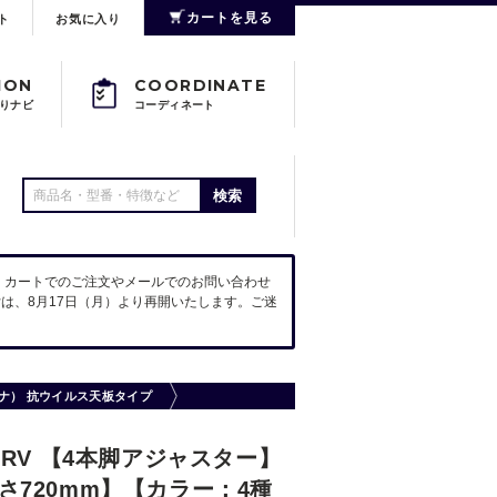
カートを見る
ト
お気に入り
ION
COORDINATE
りナビ
コーディネート
検索
。カートでのご注文やメールでのお問い合わせ
は、8月17日（月）より再開いたします。ご迷
ンナ） 抗ウイルス天板タイプ
ARV 【4本脚アジャスター】
さ720mm】【カラー：4種