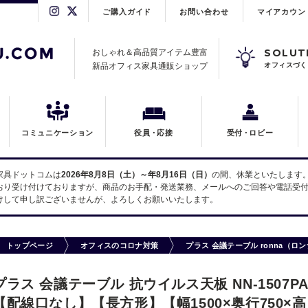
ご購入ガイド
お問い合わせ
マイアカウン
SOLUT
おしゃれ＆高品質アイテム豊富
新品オフィス家具通販ショップ
オフィスづく
コミュニケーション
役員
・
応接
受付
・
ロビー
家具ドットコムは
2026年8月8日（土）～年8月16日（日）
の間、休業といたします
おり受け付けておりますが、商品のお手配・発送業務、メールへのご回答や電話受付
けして申し訳ございませんが、よろしくお願いいたします。
トップページ
オフィスのコロナ対策
プラス 会議テーブル ronna（ロ
プラス 会議テーブル 抗ウイルス天板 NN-1507P
【配線口なし】【長方形】【幅1500×奥行750×高