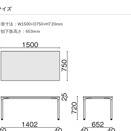
サイズ
形寸法：W1500×D750×H720mm
有効下肢高さ：653mm