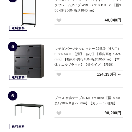
クフレームタイプ WBC-S0918DSK-BK 【幅9
50×奥行560×高さ1840mm】
40,040円
送料無料
5
ウチダ パーソナルロッカー 2列3段（6人用）
5-856-54□1 【投函口あり】【庫内高さ：324
mm】【幅900×奥行450×高さ1050mm】【本
体：エルブラック】【錠タイプ：6種類】
124,190円 ～
送料無料
6
プラス 会議テーブル MT-YM1890 【幅1800×
奥行900×高さ720mm】【カラー：6種類】
90,200円
送料無料