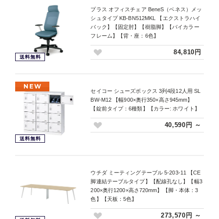
プラス オフィスチェア BeneS（ベネス）メッ
シュタイプ KB-BN512MKL 【エクストラハイ
バック】【固定肘】【樹脂脚】【バイカラー
フレーム】【背・座：6色】
84,810円
送料無料
NEW
セイコー シューズボックス 3列4段12人用 SL
BW-M12 【幅900×奥行350×高さ945mm】
【錠前タイプ：6種類】【カラー: ホワイト】
40,590円 ～
送料無料
ウチダ ミーティングテーブル 5-203-11 【CE
脚連結テーブルタイプ】【配線孔なし】【幅3
200×奥行1200×高さ720mm】【脚・本体：3
色】【天板：5色】
273,570円 ～