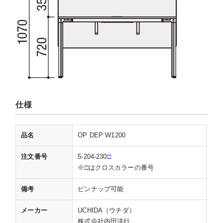
仕様
品名
OP DEP W1200
注文番号
5-204-230
□
※
□
はクロスカラーの番号
備考
ピンナップ可能
メーカー
UCHIDA（ウチダ）
株式会社内田洋行