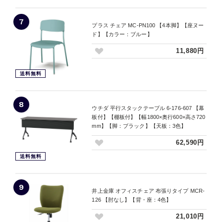
7
プラス チェア MC-PN100 【4本脚】【座ヌー
ド】【カラー：ブルー】
11,880円
送料無料
8
ウチダ 平行スタックテーブル 6-176-607 【幕
板付】【棚板付】【幅1800×奥行600×高さ720
mm】【脚：ブラック】【天板：3色】
62,590円
送料無料
9
井上金庫 オフィスチェア 布張りタイプ MCR-
126 【肘なし】【背・座：4色】
21,010円