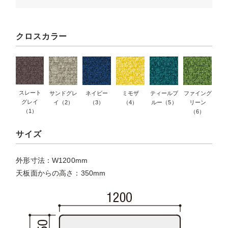
クロスカラー
スレート
サンドグレ
ネイビー
ミモザ
ティールブ
ファイング
グレイ
イ（2）
（3）
（4）
ルー（5）
リーン
（1）
（6）
サイズ
外形寸法：W1200mm
天板面からの高さ：350mm