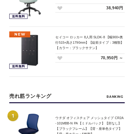
38,940円
送料無料
NEW
セイコー ロッカー 8人用 SLDK-8 【幅900×奥
行515×高さ1790mm】【錠前タイプ：3種類】
【カラー：ブラックサテン】
70,950円 ～
送料無料
売れ筋ランキング
RANKING
1
ウチダ オフィスチェア メッシュタイプ CR2A
-101MBB-N PA 【ミドルバック】【肘なし】
【ブラックフレーム】【背・座単色タイプ】