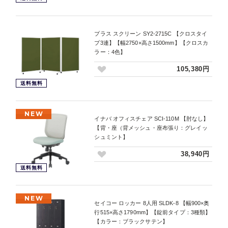
プラス スクリーン SY2-2715C 【クロスタイ
プ3連】【幅2750×高さ1500mm】【クロスカ
ラー：4色】
105,380円
送料無料
NEW
イナバ オフィスチェア SCI-110M 【肘なし】
【背・座（背メッシュ・座布張り：グレイッ
シュミント】
38,940円
送料無料
NEW
セイコー ロッカー 8人用 SLDK-8 【幅900×奥
行515×高さ1790mm】【錠前タイプ：3種類】
【カラー：ブラックサテン】