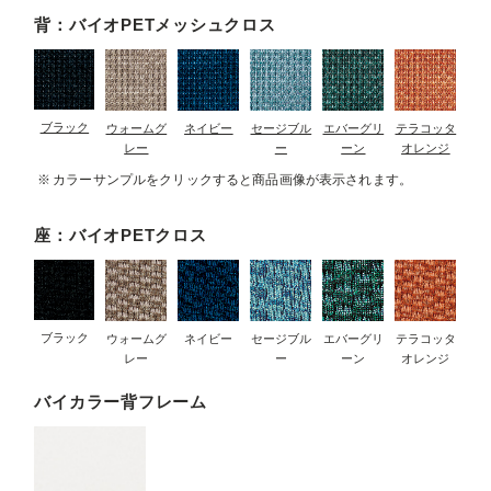
背：バイオPETメッシュクロス
ブラック
ウォームグ
ネイビー
セージブル
エバーグリ
テラコッタ
レー
ー
ーン
オレンジ
カラーサンプルをクリックすると商品画像が表示されます。
座：バイオPETクロス
ブラック
ウォームグ
ネイビー
セージブル
エバーグリ
テラコッタ
レー
ー
ーン
オレンジ
バイカラー背フレーム