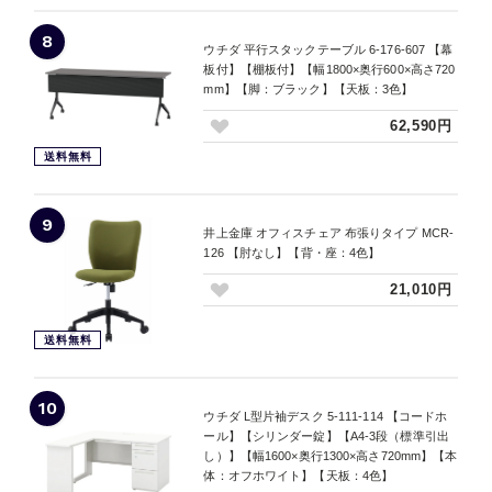
8
ウチダ 平行スタックテーブル 6-176-607 【幕
板付】【棚板付】【幅1800×奥行600×高さ720
mm】【脚：ブラック】【天板：3色】
62,590円
送料無料
9
井上金庫 オフィスチェア 布張りタイプ MCR-
126 【肘なし】【背・座：4色】
21,010円
送料無料
10
ウチダ L型片袖デスク 5-111-114 【コードホ
ール】【シリンダー錠】【A4-3段（標準引出
し）】【幅1600×奥行1300×高さ720mm】【本
体：オフホワイト】【天板：4色】