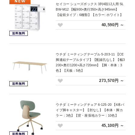
NEW
セイコー シューズボックス 3列4段12人用 SL
BW-M12 【幅900×奥行350×高さ945mm】
【錠前タイプ：6種類】【カラー: ホワイト】
40,590円 ～
送料無料
ウチダ ミーティングテーブル 5-203-11 【CE
脚連結テーブルタイプ】【配線孔なし】【幅3
200×奥行1200×高さ720mm】【脚・本体：3
色】【天板：5色】
273,570円 ～
送料無料
ウチダ ミーティングチェア 6-125-20 【4本パ
イプ脚キャスター】【肘なし】【本体・脚カ
ラー：3色】【背・座張地カラー：10色】
45,100円 ～
送料無料