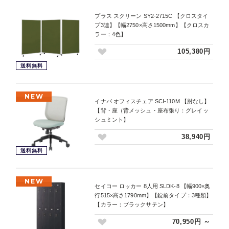
プラス スクリーン SY2-2715C 【クロスタイ
プ3連】【幅2750×高さ1500mm】【クロスカ
ラー：4色】
105,380円
送料無料
NEW
イナバ オフィスチェア SCI-110M 【肘なし】
【背・座（背メッシュ・座布張り：グレイッ
シュミント】
38,940円
送料無料
NEW
セイコー ロッカー 8人用 SLDK-8 【幅900×奥
行515×高さ1790mm】【錠前タイプ：3種類】
【カラー：ブラックサテン】
70,950円 ～