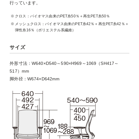
行っています。
クロス：バイオマス由来のPET糸50％＋再生PET糸50％
メッシュクロス：バイオマス由来のPET糸42％＋再生PET糸42％＋
弾性糸16％（ポリエステル系繊維）
サイズ
外形寸法：W640×D540～590×H969～1069（SH417～
517）mm
脚外径：W674×D642mm