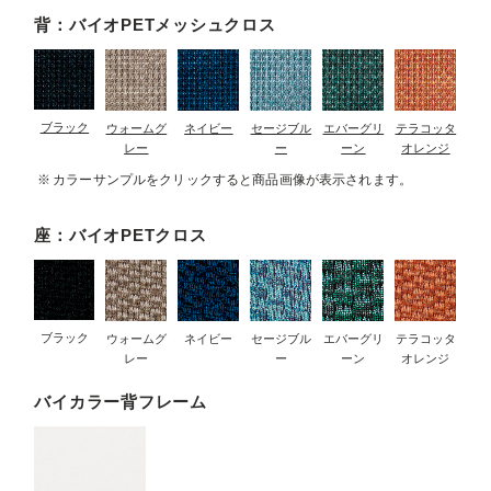
背：バイオPETメッシュクロス
ブラック
ウォームグ
ネイビー
セージブル
エバーグリ
テラコッタ
レー
ー
ーン
オレンジ
カラーサンプルをクリックすると商品画像が表示されます。
座：バイオPETクロス
ブラック
ウォームグ
ネイビー
セージブル
エバーグリ
テラコッタ
レー
ー
ーン
オレンジ
バイカラー背フレーム