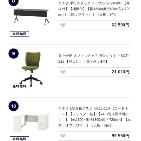
8
ウチダ 平行スタックテーブル 6-176-607 【幕
板付】【棚板付】【幅1800×奥行600×高さ720
mm】【脚：ブラック】【天板：3色】
62,590円
送料無料
9
井上金庫 オフィスチェア 布張りタイプ MCR-
126 【肘なし】【背・座：4色】
21,010円
送料無料
10
ウチダ L型片袖デスク 5-111-114 【コードホ
ール】【シリンダー錠】【A4-3段（標準引出
し）】【幅1600×奥行1300×高さ720mm】【本
体：オフホワイト】【天板：4色】
99,550円
送料無料