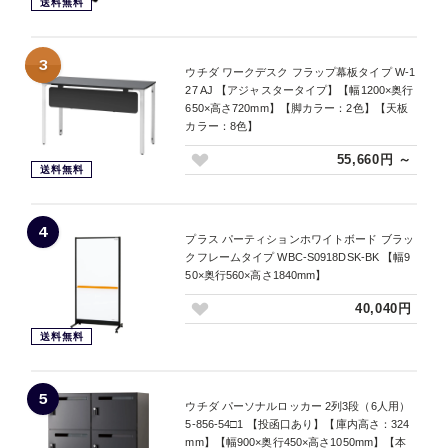
送料無料
3
ウチダ ワークデスク フラップ幕板タイプ W-1
27 AJ 【アジャスタータイプ】【幅1200×奥行
650×高さ720mm】【脚カラー：2色】【天板
カラー：8色】
55,660円 ～
送料無料
4
プラス パーティションホワイトボード ブラッ
クフレームタイプ WBC-S0918DSK-BK 【幅9
50×奥行560×高さ1840mm】
40,040円
送料無料
5
ウチダ パーソナルロッカー 2列3段（6人用）
5-856-54□1 【投函口あり】【庫内高さ：324
mm】【幅900×奥行450×高さ1050mm】【本