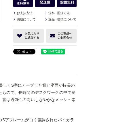
お支払方法
送料
・
配送方法
納期について
返品
・
交換について
お気に入り
この商品へ
に追加する
のお問合せ
は、美しくS字にカーブした背と座面が特長の
たもので、長時間のデスクワークの中で良
。背は通気性の高いしなやかなメッシュ素
のS字フレームが白く強調されたバイカラ