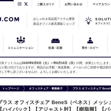
ご購入ガイド
お問い合わせ
マイアカウン
SOLUT
おしゃれ＆高品質アイテム豊富
新品オフィス家具通販ショップ
オフィスづく
コミュニケーション
役員
・
応接
受付
・
ロビー
家具ドットコムは
2026年8月8日（土）～年8月16日（日）
の間、休業といたします
おり受け付けておりますが、商品のお手配・発送業務、メールへのご回答や電話受付
けして申し訳ございませんが、よろしくお願いいたします。
トップページ
オフィスチェア・事務椅子
プラス オフィスチェア Ben
プラス オフィスチェア BeneS（ベネス）メッシュタ
【ハイバック】【アジャスト肘】【樹脂脚】【バ