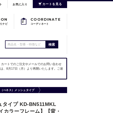
カートを見る
ト
お気に入り
ION
COORDINATE
りナビ
コーディネート
検索
。カートでのご注文やメールでのお問い合わせ
は、8月17日（月）より再開いたします。ご迷
eS（べネス）メッシュタイプ
イプ KD-BN511MKL
イカラーフレーム】【背・