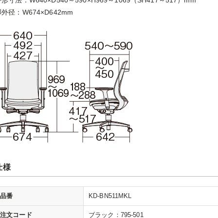
形寸法：W640×D540～590×H969～1069（SH417～517）mm
外径：W674×D642mm
仕様
品番
KD-BN511MKL
注文コード
ブラック：795-501