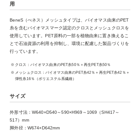
用
BeneS（べネス）メッシュタイプは、バイオマス由来のPET
糸を含むバイオマスマーク認定のクロスとメッシュクロスを
使用しています。PET原料の一部を植物由来に置き換えるこ
とで石油資源の利用を抑制し、環境に配慮した製品づくりを
行っています。
クロス：バイオマス由来のPET糸50％＋再生PET糸50％
メッシュクロス：バイオマス由来のPET糸42％＋再生PET糸42％＋
弾性糸16％（ポリエステル系繊維）
サイズ
外形寸法：W640×D540～590×H969～1069（SH417～
517）mm
脚外径：W674×D642mm