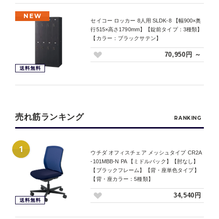
NEW
セイコー ロッカー 8人用 SLDK-8 【幅900×奥
行515×高さ1790mm】【錠前タイプ：3種類】
【カラー：ブラックサテン】
70,950円 ～
送料無料
売れ筋ランキング
RANKING
1
ウチダ オフィスチェア メッシュタイプ CR2A
-101MBB-N PA 【ミドルバック】【肘なし】
【ブラックフレーム】【背・座単色タイプ】
【背・座カラー：5種類】
34,540円
送料無料