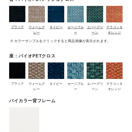
ブラック
ウォームグ
ネイビー
セージブル
エバーグリ
テラコッタ
レー
ー
ーン
オレンジ
カラーサンプルをクリックすると商品画像が表示されます。
座：バイオPETクロス
ブラック
ウォームグ
ネイビー
セージブル
エバーグリ
テラコッタ
レー
ー
ーン
オレンジ
バイカラー背フレーム