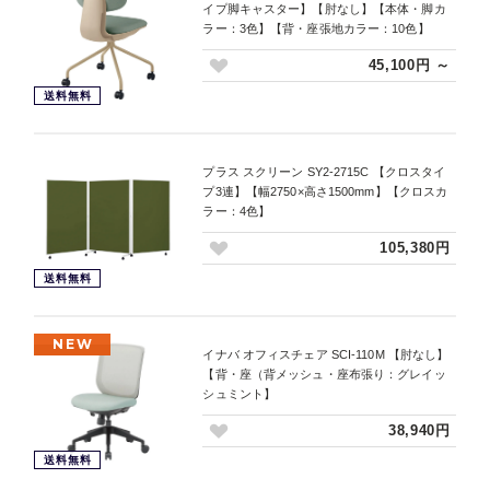
イプ脚キャスター】【肘なし】【本体・脚カ
ラー：3色】【背・座張地カラー：10色】
45,100円 ～
送料無料
プラス スクリーン SY2-2715C 【クロスタイ
プ3連】【幅2750×高さ1500mm】【クロスカ
ラー：4色】
105,380円
送料無料
NEW
イナバ オフィスチェア SCI-110M 【肘なし】
【背・座（背メッシュ・座布張り：グレイッ
シュミント】
38,940円
送料無料