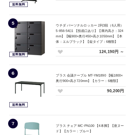
送料無料
5
ウチダ パーソナルロッカー 2列3段（6人用）
5-856-54□1 【投函口あり】【庫内高さ：324
mm】【幅900×奥行450×高さ1050mm】【本
体：エルブラック】【錠タイプ：6種類】
124,190円 ～
送料無料
6
プラス 会議テーブル MT-YM1890 【幅1800×
奥行900×高さ720mm】【カラー：6種類】
90,200円
送料無料
7
プラス チェア MC-PN100 【4本脚】【座ヌー
ド】【カラー：ブルー】