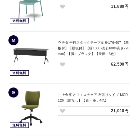
11,880円
送料無料
8
ウチダ 平行スタックテーブル 6-176-607 【幕
板付】【棚板付】【幅1800×奥行600×高さ720
mm】【脚：ブラック】【天板：3色】
62,590円
送料無料
9
井上金庫 オフィスチェア 布張りタイプ MCR-
126 【肘なし】【背・座：4色】
21,010円
送料無料