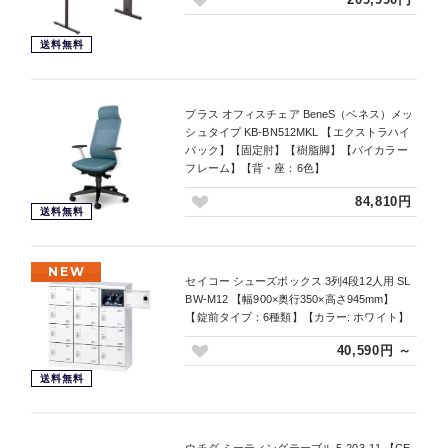
送料無料
プラス オフィスチェア BeneS（ベネス）メッ
シュタイプ KB-BN512MKL 【エクストラハイ
バック】【固定肘】【樹脂脚】【バイカラー
フレーム】【背・座：6色】
84,810円
送料無料
NEW
セイコー シューズボックス 3列4段12人用 SL
BW-M12 【幅900×奥行350×高さ945mm】
【錠前タイプ：6種類】【カラー: ホワイト】
40,590円 ～
送料無料