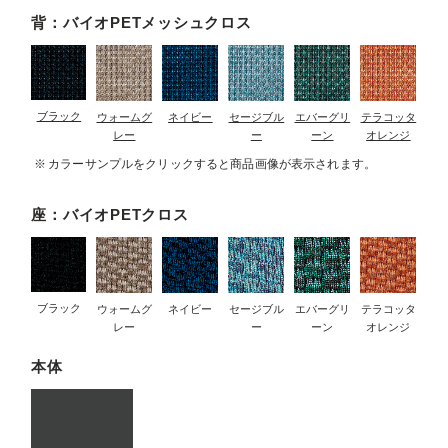
背：バイオPETメッシュクロス
ブラック
ウォームグ
ネイビー
セージブル
エバーグリ
テラコッタ
レー
ー
ーン
オレンジ
カラーサンプルをクリックすると商品画像が表示されます。
座：バイオPETクロス
ブラック
ウォームグ
ネイビー
セージブル
エバーグリ
テラコッタ
レー
ー
ーン
オレンジ
本体