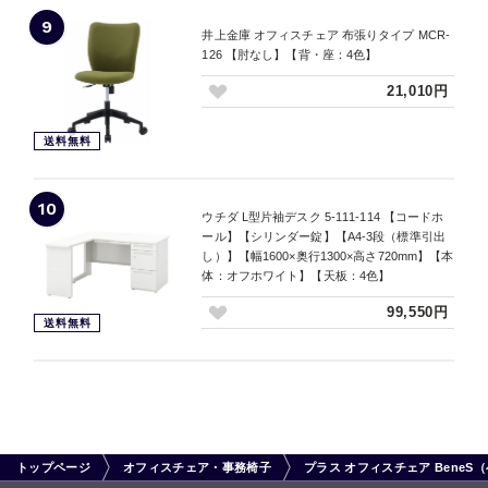
9
井上金庫 オフィスチェア 布張りタイプ MCR-
126 【肘なし】【背・座：4色】
21,010円
送料無料
10
ウチダ L型片袖デスク 5-111-114 【コードホ
ール】【シリンダー錠】【A4-3段（標準引出
し）】【幅1600×奥行1300×高さ720mm】【本
体：オフホワイト】【天板：4色】
99,550円
送料無料
トップページ
オフィスチェア・事務椅子
プラス オフィスチェア Bene