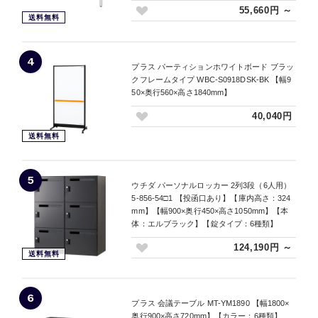
55,660円 ～
送料無料
4
プラス パーティションホワイトボード ブラッ
クフレームタイプ WBC-S0918DSK-BK 【幅9
50×奥行560×高さ1840mm】
40,040円
送料無料
5
ウチダ パーソナルロッカー 2列3段（6人用）
5-856-54□1 【投函口あり】【庫内高さ：324
mm】【幅900×奥行450×高さ1050mm】【本
体：エルブラック】【錠タイプ：6種類】
124,190円 ～
送料無料
6
プラス 会議テーブル MT-YM1890 【幅1800×
奥行900×高さ720mm】【カラー：6種類】