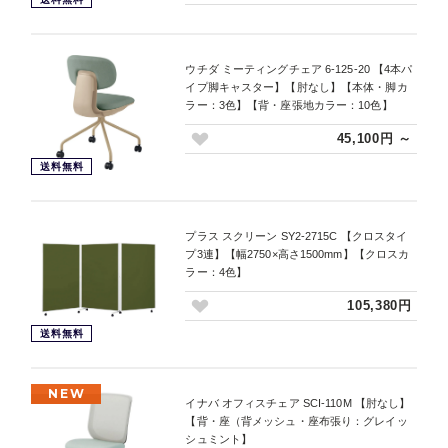
ウチダ ミーティングチェア 6-125-20 【4本パ
イプ脚キャスター】【肘なし】【本体・脚カ
ラー：3色】【背・座張地カラー：10色】
45,100円 ～
送料無料
プラス スクリーン SY2-2715C 【クロスタイ
プ3連】【幅2750×高さ1500mm】【クロスカ
ラー：4色】
105,380円
送料無料
NEW
イナバ オフィスチェア SCI-110M 【肘なし】
【背・座（背メッシュ・座布張り：グレイッ
シュミント】