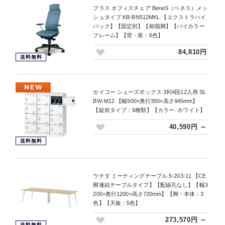
プラス オフィスチェア BeneS（ベネス）メッ
シュタイプ KB-BN512MKL 【エクストラハイ
バック】【固定肘】【樹脂脚】【バイカラー
フレーム】【背・座：6色】
84,810円
送料無料
NEW
セイコー シューズボックス 3列4段12人用 SL
BW-M12 【幅900×奥行350×高さ945mm】
【錠前タイプ：6種類】【カラー: ホワイト】
40,590円 ～
送料無料
ウチダ ミーティングテーブル 5-203-11 【CE
脚連結テーブルタイプ】【配線孔なし】【幅3
200×奥行1200×高さ720mm】【脚・本体：3
色】【天板：5色】
273,570円 ～
送料無料