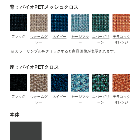
背：バイオPETメッシュクロス
ブラック
ウォームグ
ネイビー
セージブル
エバーグリ
テラコッタ
レー
ー
ーン
オレンジ
カラーサンプルをクリックすると商品画像が表示されます。
座：バイオPETクロス
ブラック
ウォームグ
ネイビー
セージブル
エバーグリ
テラコッタ
レー
ー
ーン
オレンジ
本体