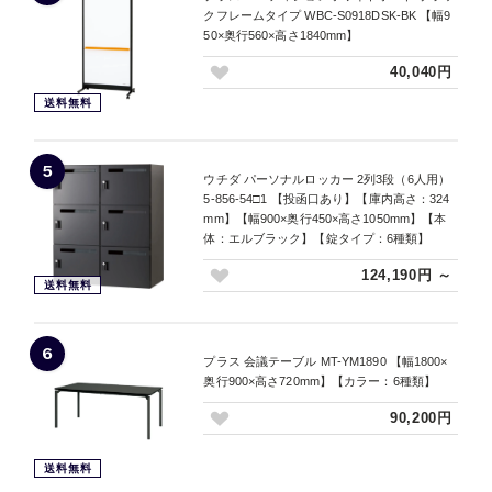
クフレームタイプ WBC-S0918DSK-BK 【幅9
50×奥行560×高さ1840mm】
40,040円
送料無料
5
ウチダ パーソナルロッカー 2列3段（6人用）
5-856-54□1 【投函口あり】【庫内高さ：324
mm】【幅900×奥行450×高さ1050mm】【本
体：エルブラック】【錠タイプ：6種類】
124,190円 ～
送料無料
6
プラス 会議テーブル MT-YM1890 【幅1800×
奥行900×高さ720mm】【カラー：6種類】
90,200円
送料無料