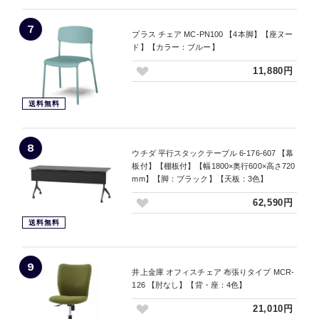
7
プラス チェア MC-PN100 【4本脚】【座ヌー
ド】【カラー：ブルー】
11,880円
送料無料
8
ウチダ 平行スタックテーブル 6-176-607 【幕
板付】【棚板付】【幅1800×奥行600×高さ720
mm】【脚：ブラック】【天板：3色】
62,590円
送料無料
9
井上金庫 オフィスチェア 布張りタイプ MCR-
126 【肘なし】【背・座：4色】
21,010円