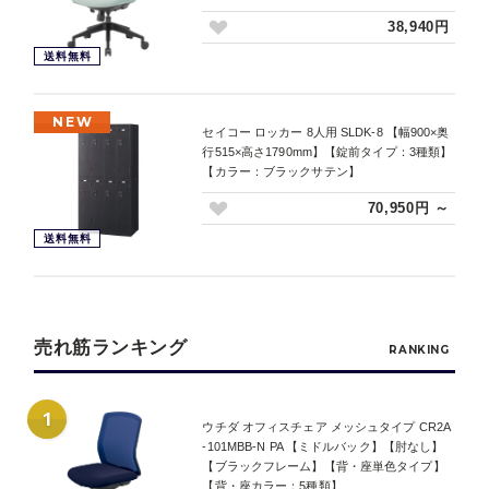
38,940円
送料無料
NEW
セイコー ロッカー 8人用 SLDK-8 【幅900×奥
行515×高さ1790mm】【錠前タイプ：3種類】
【カラー：ブラックサテン】
70,950円 ～
送料無料
売れ筋ランキング
RANKING
1
ウチダ オフィスチェア メッシュタイプ CR2A
-101MBB-N PA 【ミドルバック】【肘なし】
【ブラックフレーム】【背・座単色タイプ】
【背・座カラー：5種類】