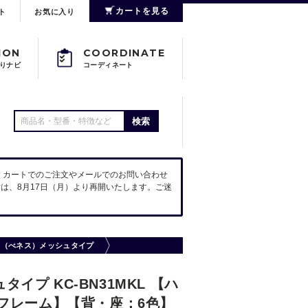
カートを見る
ト
お気に入り
ION
COORDINATE
りナビ
コーディネート
検索
。カートでのご注文やメールでのお問い合わせ
は、8月17日（月）より再開いたします。ご迷
eS（べネス）メッシュタイプ
イプ KC-BN31MKL 【ハ
フレーム】【背・座：6色】