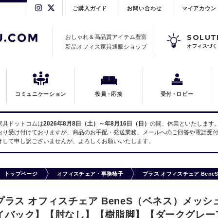
ご購入ガイド
お問い合わせ
マイアカウン
SOLUT
おしゃれ＆高品質アイテム豊富
新品オフィス家具通販ショップ
オフィスづく
コミュニケーション
役員
・
応接
受付
・
ロビー
家具ドットコムは
2026年8月8日（土）～年8月16日（日）
の間、休業といたします
おり受け付けておりますが、商品のお手配・発送業務、メールへのご回答や電話受付
けして申し訳ございませんが、よろしくお願いいたします。
トップページ
オフィスチェア・事務椅子
プラス オフィスチェア Ben
プラス オフィスチェア BeneS（ベネス）メッシュタ
イバック】【肘なし】【樹脂脚】【ダークグレー