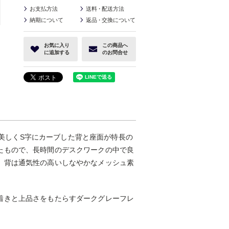
お支払方法
送料
・
配送方法
納期について
返品
・
交換について
お気に入り
この商品へ
に追加する
のお問合せ
は、美しくS字にカーブした背と座面が特長の
たもので、長時間のデスクワークの中で良
。背は通気性の高いしなやかなメッシュ素
着きと上品さをもたらすダークグレーフレ