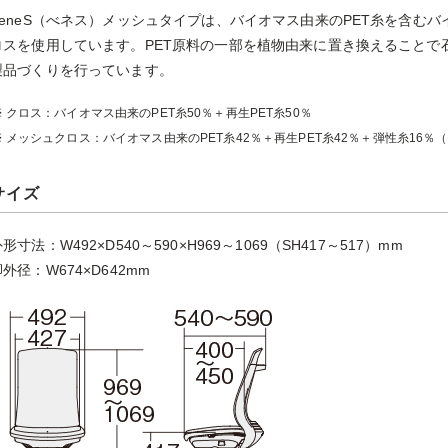
BeneS（べネス）メッシュタイプは、バイオマス由来のPET糸を含む
ロスを使用しています。PET原料の一部を植物由来に置き換えることで
製品づくりを行っています。
クロス：バイオマス由来のPET糸50％＋再生PET糸50％
メッシュクロス：バイオマス由来のPET糸42％＋再生PET糸42％＋弾性糸16％
サイズ
形寸法：W492×D540～590×H969～1069（SH417～517）mm
外径：W674×D642mm