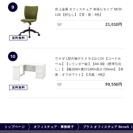
9
井上金庫 オフィスチェア 布張りタイプ MCR-
126 【肘なし】【背・座：4色】
21,010円
送料無料
10
ウチダ L型片袖デスク 5-111-114 【コードホ
ール】【シリンダー錠】【A4-3段（標準引出
し）】【幅1600×奥行1300×高さ720mm】【本
体：オフホワイト】【天板：4色】
99,550円
送料無料
トップページ
オフィスチェア・事務椅子
プラス オフィスチェア Bene