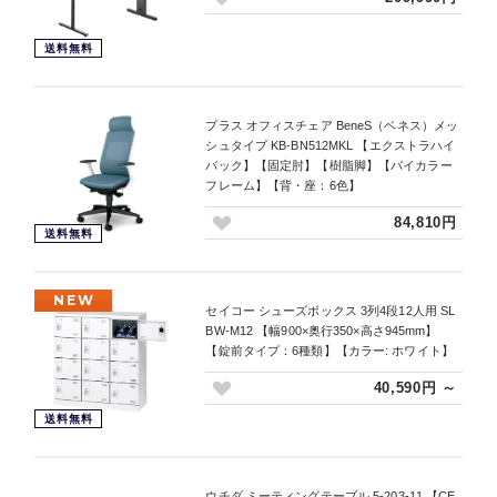
送料無料
プラス オフィスチェア BeneS（ベネス）メッ
シュタイプ KB-BN512MKL 【エクストラハイ
バック】【固定肘】【樹脂脚】【バイカラー
フレーム】【背・座：6色】
84,810円
送料無料
NEW
セイコー シューズボックス 3列4段12人用 SL
BW-M12 【幅900×奥行350×高さ945mm】
【錠前タイプ：6種類】【カラー: ホワイト】
40,590円 ～
送料無料
ウチダ ミーティングテーブル 5-203-11 【CE