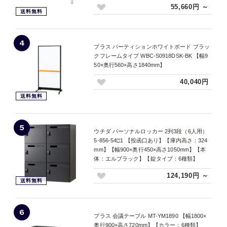
55,660円 ～
送料無料
4
プラス パーティションホワイトボード ブラッ
クフレームタイプ WBC-S0918DSK-BK 【幅9
50×奥行560×高さ1840mm】
40,040円
送料無料
5
ウチダ パーソナルロッカー 2列3段（6人用）
5-856-54□1 【投函口あり】【庫内高さ：324
mm】【幅900×奥行450×高さ1050mm】【本
体：エルブラック】【錠タイプ：6種類】
124,190円 ～
送料無料
6
プラス 会議テーブル MT-YM1890 【幅1800×
奥行900×高さ720mm】【カラー：6種類】