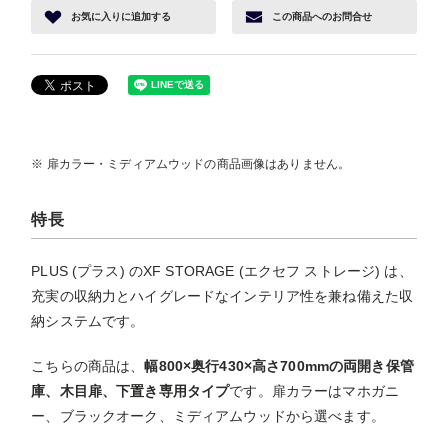
お気に入り
に追加する
この商品へ
のお問合せ
※ 扉カラー・ミディアムウッドの商品画像はありません。
特長
PLUS (プラス) のXF STORAGE (エクセフ ストレージ) は、
充実の収納力とハイグレードなインテリア性を兼ね備えた収
納システムです。
こちらの商品は、
幅800×奥行430×高さ700mmの両開き保管
庫、木目扉、下置き専用タイプ
です。扉カラーはマホガニ
ー、ブラックオーク、ミディアムウッドから選べます。