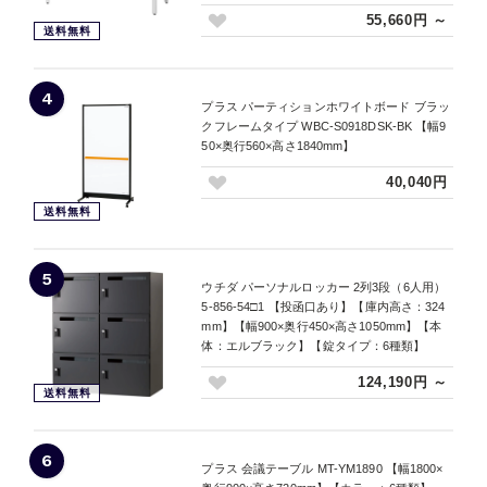
55,660円 ～
送料無料
4
プラス パーティションホワイトボード ブラッ
クフレームタイプ WBC-S0918DSK-BK 【幅9
50×奥行560×高さ1840mm】
40,040円
送料無料
5
ウチダ パーソナルロッカー 2列3段（6人用）
5-856-54□1 【投函口あり】【庫内高さ：324
mm】【幅900×奥行450×高さ1050mm】【本
体：エルブラック】【錠タイプ：6種類】
124,190円 ～
送料無料
6
プラス 会議テーブル MT-YM1890 【幅1800×