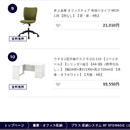
9
井上金庫 オフィスチェア 布張りタイプ MCR-
126 【肘なし】【背・座：4色】
21,010円
送料無料
10
ウチダ L型片袖デスク 5-111-114 【コードホ
ール】【シリンダー錠】【A4-3段（標準引出
し）】【幅1600×奥行1300×高さ720mm】【本
体：オフホワイト】【天板：4色】
99,550円
送料無料
トップページ
書庫・オフィス収納
プラス 収納システム XF STORAGE