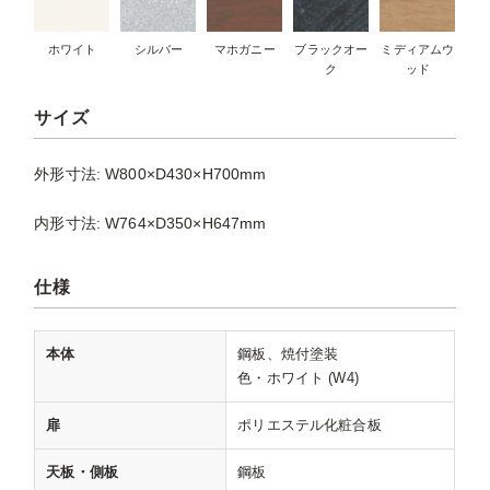
ホワイト
シルバー
マホガニー
ブラックオー
ミディアムウ
ク
ッド
サイズ
外形寸法: W800×D430×H700mm
内形寸法: W764×D350×H647mm
仕様
本体
鋼板、焼付塗装
色・ホワイト (W4)
扉
ポリエステル化粧合板
天板・側板
鋼板