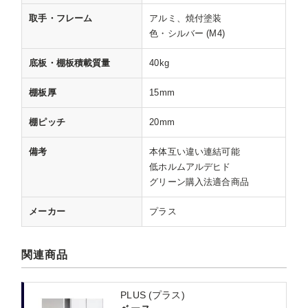
取手・フレーム
アルミ、焼付塗装
色・シルバー (M4)
底板・棚板積載質量
40kg
棚板厚
15mm
棚ピッチ
20mm
備考
本体互い違い連結可能
低ホルムアルデヒド
グリーン購入法適合商品
メーカー
プラス
関連商品
PLUS (プラス)