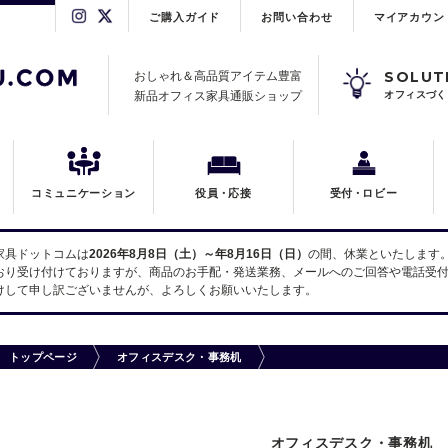
ご購入ガイド
お問い合わせ
マイアカウン
SOLUT
おしゃれ＆高品質アイテム豊富
新品オフィス家具通販ショップ
オフィスづく
コミュニケーション
役員
・
応接
受付
・
ロビー
家具ドットコムは
2026年8月8日（土）～年8月16日（日）
の間、休業といたします
おり受け付けておりますが、商品のお手配・発送業務、メールへのご回答や電話受付
けして申し訳ございませんが、よろしくお願いいたします。
トップページ
オフィスデスク・事務机
オフィスデスク・事務机