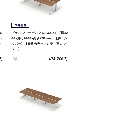
送料無料
32
プラス フリーデスク XL-3214F 【幅32
シ
00×奥行1400×高さ720mm】【脚：シ
ー
ルバー】【天板カラー：ミディアムウ
ッド】
0円
474,760円