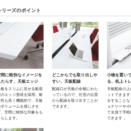
シリーズのポイント
空間に軽快なイメージを
どこからでも取り出しや
小物を置い
もたらす、天板エッジ
すい、天板配線
る、机上ト
天板をスリムに見せる船底
配線口が天板の全幅にわた
天板配線の上
型のエッジ形状を採用。耐
っているので、任意の位置
ットできます
久性も高く機能的で、天板
から配線を取り出すことが
をすることな
のボリュームを感じさせ
できます。
ョナリーや小
ず、空間に軽快な印象をも
て全員で手軽
たらします。
できます 。