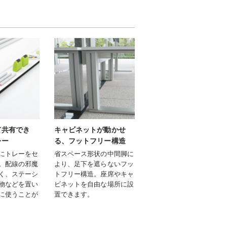
て共有でき
キャビネットが動かせ
レー
る、フットフリー構造
にトレーをセ
省スペース形状の中間脚に
。配線の邪魔
より、足下を遮らないフッ
く、ステーシ
トフリー構造。座席やキャ
物などを置い
ビネットを自由な場所に設
に使うことが
置できます。