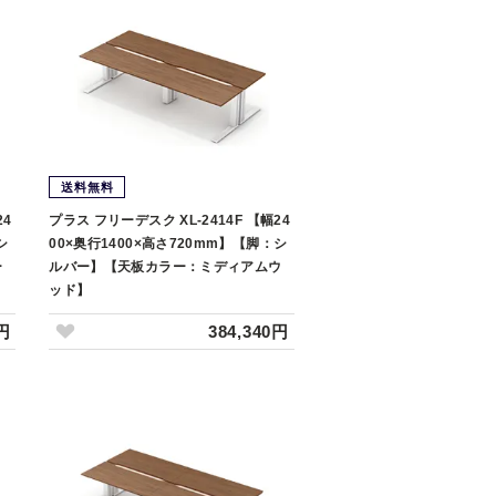
送料無料
24
プラス フリーデスク XL-2414F 【幅24
シ
00×奥行1400×高さ720mm】【脚：シ
ー
ルバー】【天板カラー：ミディアムウ
ッド】
0円
384,340円