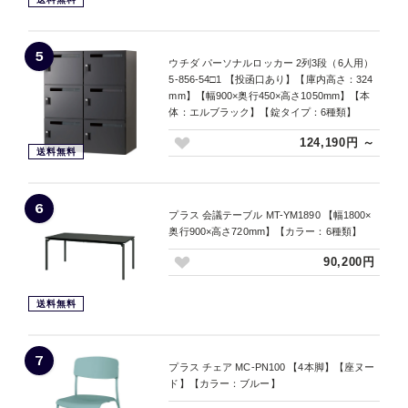
5
ウチダ パーソナルロッカー 2列3段（6人用）
5-856-54□1 【投函口あり】【庫内高さ：324
mm】【幅900×奥行450×高さ1050mm】【本
体：エルブラック】【錠タイプ：6種類】
124,190円 ～
送料無料
6
プラス 会議テーブル MT-YM1890 【幅1800×
奥行900×高さ720mm】【カラー：6種類】
90,200円
送料無料
7
プラス チェア MC-PN100 【4本脚】【座ヌー
ド】【カラー：ブルー】