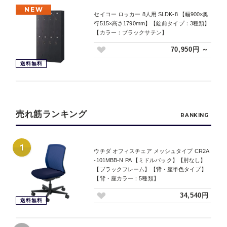
NEW
セイコー ロッカー 8人用 SLDK-8 【幅900×奥
行515×高さ1790mm】【錠前タイプ：3種類】
【カラー：ブラックサテン】
70,950円 ～
送料無料
売れ筋ランキング
RANKING
1
ウチダ オフィスチェア メッシュタイプ CR2A
-101MBB-N PA 【ミドルバック】【肘なし】
【ブラックフレーム】【背・座単色タイプ】
【背・座カラー：5種類】
34,540円
送料無料