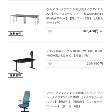
ウチダ ワークデスク 対向設置タイプ D-1214
AJ 【アジャスタータイプ】【幅1200×奥行14
00×高さ720mm】【脚カラー：2色】【天板カ
ラー：8色】
107,470円 ～
送料無料
イナバ 会議テーブル BT-8715W 【幅1500×奥
行900×高さ720mm】【天板：4色】
209,990円
送料無料
プラス オフィスチェア BeneS（ベネス）メッ
シュタイプ KB-BN512MKL 【エクストラハイ
バック】【固定肘】【樹脂脚】【バイカラー
フレーム】【背・座：6色】