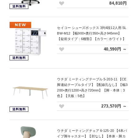
84,810円
送料無料
NEW
セイコー シューズボックス 3列4段12人用 SL
BW-M12 【幅900×奥行350×高さ945mm】
【錠前タイプ：6種類】【カラー: ホワイト】
40,590円 ～
送料無料
ウチダ ミーティングテーブル 5-203-11 【CE
脚連結テーブルタイプ】【配線孔なし】【幅3
200×奥行1200×高さ720mm】【脚・本体：3
色】【天板：5色】
273,570円 ～
送料無料
ウチダ ミーティングチェア 6-125-20 【4本パ
イプ脚キャスター】【肘なし】【本体・脚カ