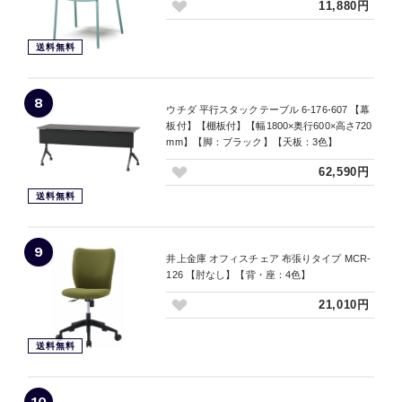
11,880円
送料無料
8
ウチダ 平行スタックテーブル 6-176-607 【幕
板付】【棚板付】【幅1800×奥行600×高さ720
mm】【脚：ブラック】【天板：3色】
62,590円
送料無料
9
井上金庫 オフィスチェア 布張りタイプ MCR-
126 【肘なし】【背・座：4色】
21,010円
送料無料
10