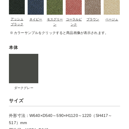
アッシュ
ネイビー
モスグリー
コーラルピ
ブラウン
ベージュ
ブラック
ン
ンク
カラーサンプルをクリックすると商品画像が表示されます。
本体
ダークグレー
サイズ
外形寸法：W640×D540～590×H1120～1220（SH417～
517）mm