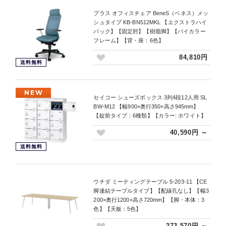
プラス オフィスチェア BeneS（ベネス）メッ
シュタイプ KB-BN512MKL 【エクストラハイ
バック】【固定肘】【樹脂脚】【バイカラー
フレーム】【背・座：6色】
84,810円
送料無料
NEW
セイコー シューズボックス 3列4段12人用 SL
BW-M12 【幅900×奥行350×高さ945mm】
【錠前タイプ：6種類】【カラー: ホワイト】
40,590円 ～
送料無料
ウチダ ミーティングテーブル 5-203-11 【CE
脚連結テーブルタイプ】【配線孔なし】【幅3
200×奥行1200×高さ720mm】【脚・本体：3
色】【天板：5色】
273,570円 ～