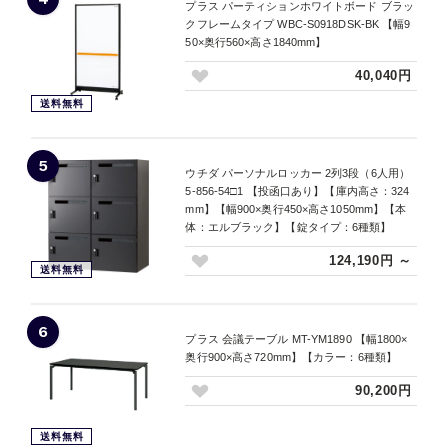
プラス パーティションホワイトボード ブラッ
クフレームタイプ WBC-S0918DSK-BK 【幅9
50×奥行560×高さ1840mm】
40,040円
送料無料
5
ウチダ パーソナルロッカー 2列3段（6人用）
5-856-54□1 【投函口あり】【庫内高さ：324
mm】【幅900×奥行450×高さ1050mm】【本
体：エルブラック】【錠タイプ：6種類】
124,190円 ～
送料無料
6
プラス 会議テーブル MT-YM1890 【幅1800×
奥行900×高さ720mm】【カラー：6種類】
90,200円
送料無料