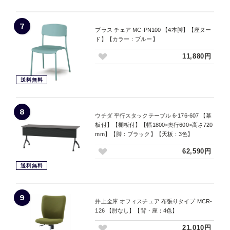
7
プラス チェア MC-PN100 【4本脚】【座ヌー
ド】【カラー：ブルー】
11,880円
送料無料
8
ウチダ 平行スタックテーブル 6-176-607 【幕
板付】【棚板付】【幅1800×奥行600×高さ720
mm】【脚：ブラック】【天板：3色】
62,590円
送料無料
9
井上金庫 オフィスチェア 布張りタイプ MCR-
126 【肘なし】【背・座：4色】
21,010円