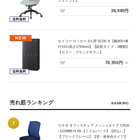
シュミント】
38,940円
送料無料
NEW
セイコー ロッカー 8人用 SLDK-8 【幅900×奥
行515×高さ1790mm】【錠前タイプ：3種類】
【カラー：ブラックサテン】
70,950円 ～
送料無料
売れ筋ランキング
RANKING
1
ウチダ オフィスチェア メッシュタイプ CR2A
-101MBB-N PA 【ミドルバック】【肘なし】
【ブラックフレーム】【背・座単色タイプ】